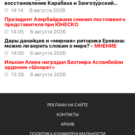
восстановление Карабаха и Зангезурский
коридор
14:14
6 августа 2026
Президент Азербайджана сменил постоянного
представителя при ЮНЕСКО
14:05
6 августа 2026
Дары данайцев и «мирная» риторика Еревана:
можно ли верить словам о мире? -
МНЕНИЕ
14:00
6 августа 2026
Ильхам Алиев наградил Бахтияра Асланбейли
орденом «Шохрат»
13:28
6 августа 2026
РЕКЛАМА НА САЙТЕ
КОНТАКТЫ
АРХИВ
ПОЛИТИКА КОНФИДЕНЦИАЛЬНОСТИ