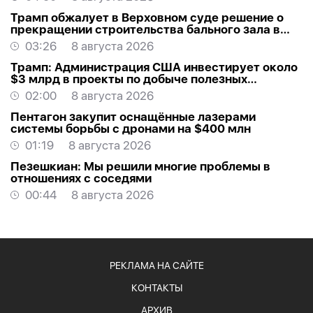
Трамп обжалует в Верховном суде решение о
прекращении строительства бального зала в
Белом доме
03:26
8 августа 2026
Трамп: Администрация США инвестирует около
$3 млрд в проекты по добыче полезных
ископаемых
02:00
8 августа 2026
Пентагон закупит оснащённые лазерами
системы борьбы с дронами на $400 млн
01:19
8 августа 2026
Пезешкиан: Мы решили многие проблемы в
отношениях с соседями
00:44
8 августа 2026
РЕКЛАМА НА САЙТЕ
КОНТАКТЫ
АРХИВ