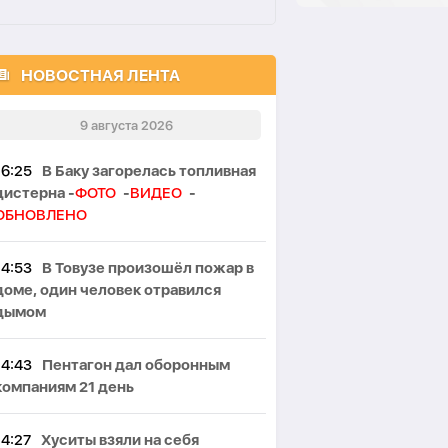
НОВОСТНАЯ ЛЕНТА
9 августа 2026
16:25
В Баку загорелась топливная
цистерна -
ФОТО
-
ВИДЕО
-
ОБНОВЛЕНО
14:53
В Товузе произошёл пожар в
доме, один человек отравился
дымом
14:43
Пентагон дал оборонным
компаниям 21 день
14:27
Хуситы взяли на себя