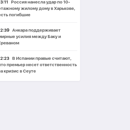
13:11
Россия нанесла удар по 10-
этажному жилому дому в Харькове,
есть погибшие
12:39
Анкара поддерживает
мирные усилия между Баку и
Ереваном
12:23
В Испании правые считают,
что премьер несет ответственность
за кризис в Сеуте
12:00
Рашад Рзакулиев: На
Ближнем Востоке появился новый
блок с «ядерным зонтиком» -
МНЕНИЕ ЭКСПЕРТА
11:47
Президент Ильхам Алиев
поздравил сингапурского коллегу