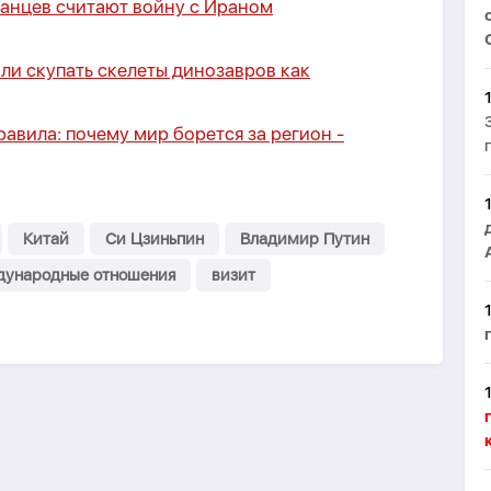
анцев считают войну с Ираном
ли скупать скелеты динозавров как
равила: почему мир борется за регион -
Китай
Си Цзиньпин
Владимир Путин
ународные отношения
визит