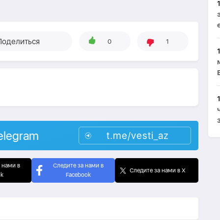
Поделиться
0
1
elegram
t.me/vesti_az
 нами в
Следите за нами в
Следите за нами в X
ok
Facebook