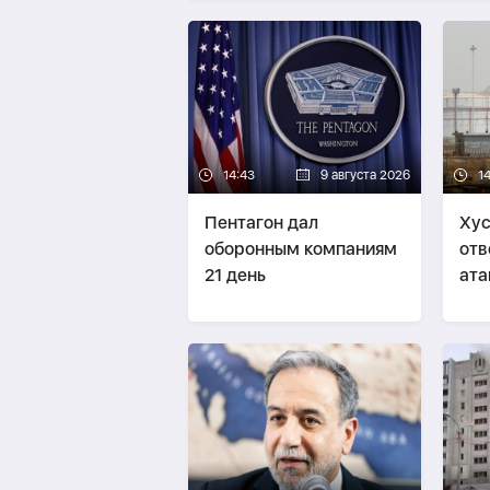
14:43
9 августа 2026
1
Пентагон дал
Хус
оборонным компаниям
отв
21 день
ата
Сау