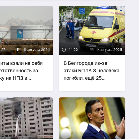
4:27
9 августа 2026
14:22
9 августа 2026
иты взяли на себя
В Белгороде из-за
етственность за
атаки БПЛА 3 человека
ку на НПЗ в
погибли, ещё 25
довской Аравии
пострадали
-
ОБНОВЛЕНО