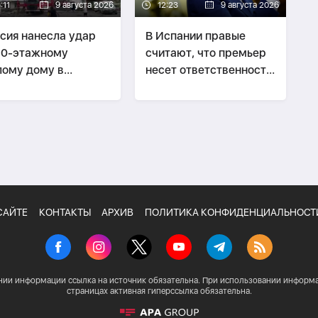
:11
9 августа 2026
12:23
9 августа 2026
сия нанесла удар
В Испании правые
10-этажному
считают, что премьер
ому дому в
несет ответственность
ькове, есть
за кризис в Сеуте
ибшие
САЙТЕ
КОНТАКТЫ
АРХИВ
ПОЛИТИКА КОНФИДЕНЦИАЛЬНОСТ
нии информации ссылка на источник обязательна. При использовании информа
страницах активная гиперссылка обязательна.