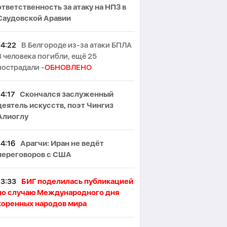
ответственность за атаку на НПЗ в
Саудовской Аравии
14:22
В Белгороде из-за атаки БПЛА
3 человека погибли, ещё 25
пострадали -
ОБНОВЛЕНО
14:17
Скончался заслуженный
деятель искусств, поэт Чингиз
Алиоглу
14:16
Арагчи: Иран не ведёт
переговоров с США
13:33
БИГ поделилась публикацией
по случаю Международного дня
коренных народов мира