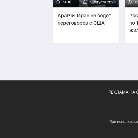
14:16
9 августа 2026
13
Арагчи: Иран не ведёт
Рос
переговоров с США
по 
жил
Хар
пог
РЕКЛАМА НА 
При использова