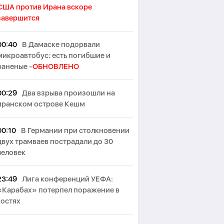
США против Ирана вскоре
завершится
00:40
В Дамаске подорвали
микроавтобус: есть погибшие и
раненые -
ОБНОВЛЕНО
00:29
Два взрыва произошли на
иранском острове Кешм
00:10
В Германии при столкновении
двух трамваев пострадали до 30
человек
23:49
Лига конференций УЕФА:
«Карабах» потерпел поражение в
гостях