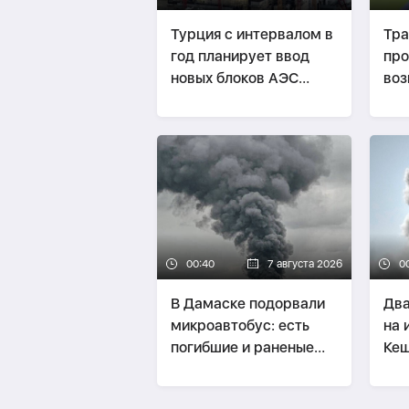
Турция с интервалом в
Тр
год планирует ввод
пр
новых блоков АЭС
воз
"Аккую"
рак
Укр
00:40
7 августа 2026
0
В Дамаске подорвали
Два
микроавтобус: есть
на 
погибшие и раненые
Ке
-
ОБНОВЛЕНО