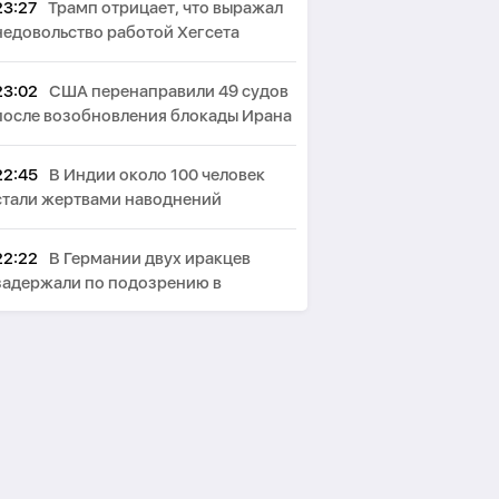
23:27
Трамп отрицает, что выражал
недовольство работой Хегсета
23:02
США перенаправили 49 судов
после возобновления блокады Ирана
22:45
В Индии около 100 человек
стали жертвами наводнений
22:22
В Германии двух иракцев
задержали по подозрению в
терроризме
22:03
США ввели санкции против
военного атташе Кубы в России
21:40
СМИ: В Британии стали
запрещать использование умных