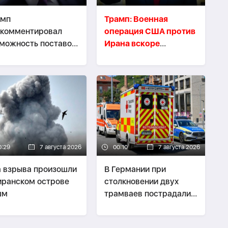
амп
Трамп: Военная
окомментировал
операция США против
можность поставок
Ирана вскоре
ет-перехватчиков
завершится
аине
0:29
7 августа 2026
00:10
7 августа 2026
 взрыва произошли
В Германии при
иранском острове
столкновении двух
шм
трамваев пострадали
до 30 человек