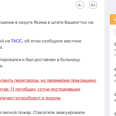
шение в округе Якима в штате Вашингтон на
ой на
ТАСС
, об этом сообщило местное
s.
тировался и был доставлен в больницу.
я.
олжить переговоры, но перемирие прекращено
тае: 11 погибших, сотни пострадавших
еличил грузооборот и доходы
я лесной пожар. Спасатели эвакуировали