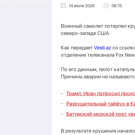
14 июня 2026
06:15
Военный самолет потерпел кру
северо-западе США.
Как передает
Vesti.az
со ссылк
отделение телеканала Fox New
По его данным, пилот катапуль
Причины аварии не называютс
Трамп: Иран попросил прод
Разрушительный тайфун в Ки
Батумский морской порт ув
В результате крушения началс