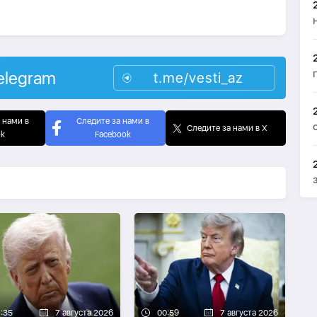
elegram
t.me/vesti_az
 нами в
Следите за нами в
Следите за нами в X
ok
Facebook
1:35
7 августа 2026
00:59
7 августа 2026