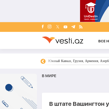
ВСЕ 
овости Азербайджана
Южный Кавказ, Грузия, Армения, Азерба
В МИРЕ
В штате Вашингтон 