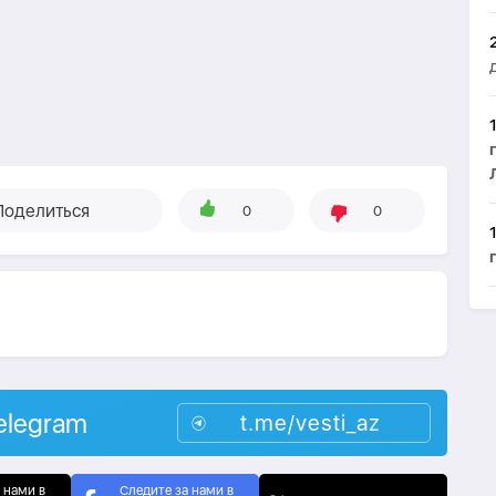
Поделиться
0
0
elegram
t.me/vesti_az
 нами в
Следите за нами в