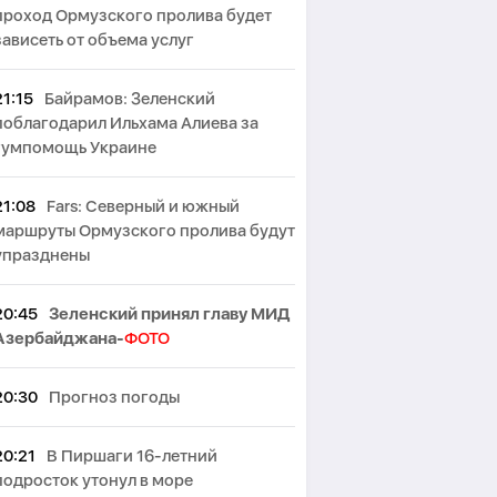
проход Ормузского пролива будет
зависеть от объема услуг
21:15
Байрамов: Зеленский
поблагодарил Ильхама Алиева за
гумпомощь Украине
21:08
Fars: Северный и южный
маршруты Ормузского пролива будут
упразднены
20:45
Зеленский принял главу МИД
Азербайджана-
ФОТО
20:30
Прогноз погоды
20:21
В Пиршаги 16-летний
подросток утонул в море