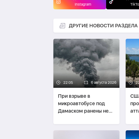
Instagram
TikT
ДРУГИЕ НОВОСТИ РАЗДЕЛА
22:05
6 августа 2026
2
При взрыве в
США
микроавтобусе под
про
Дамаском ранены не
атт
менее семи человек