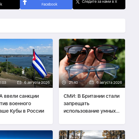
Следите за нами в X
ok
Facebook
2:03
6 августа 2026
21:40
6 августа 2026
 ввели санкции
СМИ: В Британии стали
тив военного
запрещать
аше Кубы в России
использование умных
очков в ресторанах