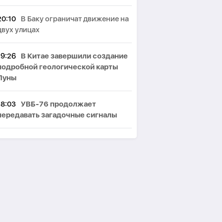
20:10
В Баку ограничат движение на
двух улицах
19:26
В Китае завершили создание
подробной геологической карты
Луны
18:03
УВБ-76 продолжает
передавать загадочные сигналы
17:48
В мире зафиксирован рост
подростковых групп,
координирующих насилие в
интернете
16:32
ГНС: налоговые поступления
в бюджет выросли на 8,6%