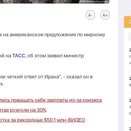
та на американское предложение по мирному
ой на
ТАСС
, об этом заявил министр
и четкий ответ от Ирана", - сказал он в
s.
лись повышать себе зарплаты из-за кризиса
итае рухнули на 30%
отка за рекордные $50,1 млн-
ВИДЕО