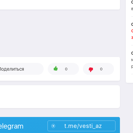
Поделиться
0
0
elegram
t.me/vesti_az