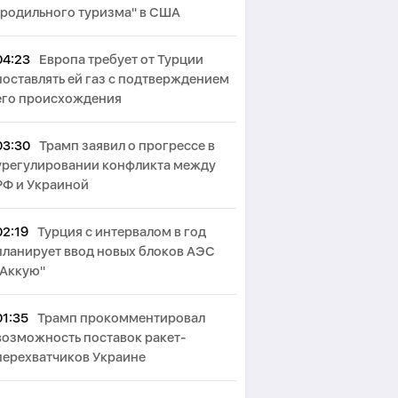
"родильного туризма" в США
04:23
Европа требует от Турции
поставлять ей газ с подтверждением
его происхождения
03:30
Трамп заявил о прогрессе в
урегулировании конфликта между
РФ и Украиной
02:19
Турция с интервалом в год
планирует ввод новых блоков АЭС
"Аккую"
01:35
Трамп прокомментировал
возможность поставок ракет-
перехватчиков Украине