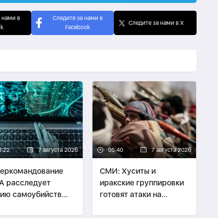
 нами в
Следите за нами в
Следите за нами в X
ok
Facebook
6:22
7 августа 2026
05:40
7 августа 2026
еркомандование
СМИ: Хуситы и
А расследует
иракские группировки
ию самоубийств
готовят атаки на
их служащих
Саудовскую Аравию