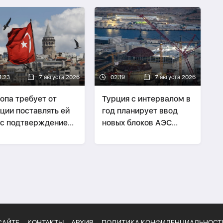
4:23
7 августа 2026
02:19
7 августа 2026
опа требует от
Турция с интервалом в
ции поставлять ей
год планирует ввод
 с подтверждением
новых блоков АЭС
 происхождения
"Аккую"
САЙТЕ
КОНТАКТЫ
АРХИВ
ПОЛИТИКА КОНФИДЕНЦИАЛЬНОСТ