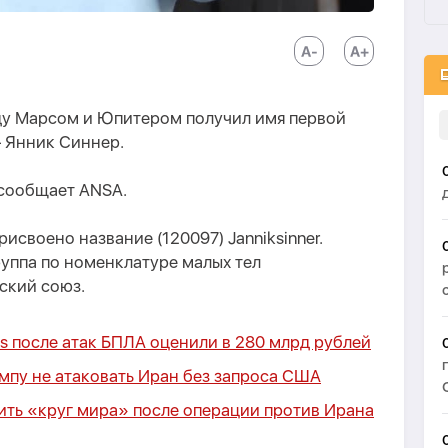
ду Марсом и Юпитером получил имя первой
— Янник Синнер.
 сообщает ANSA.
исвоено название (120097) Janniksinner.
уппа по номенклатуре малых тел
кий союз.
es после атак БПЛА оценили в 280 млрд рублей
мпу не атаковать Иран без запроса США
ить «круг мира» после операции против Ирана