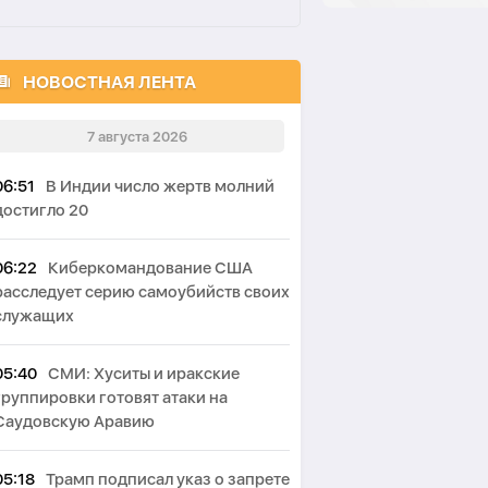
НОВОСТНАЯ ЛЕНТА
7 августа 2026
06:51
В Индии число жертв молний
достигло 20
06:22
Киберкомандование США
расследует серию самоубийств своих
служащих
05:40
СМИ: Хуситы и иракские
группировки готовят атаки на
Саудовскую Аравию
05:18
Трамп подписал указ о запрете