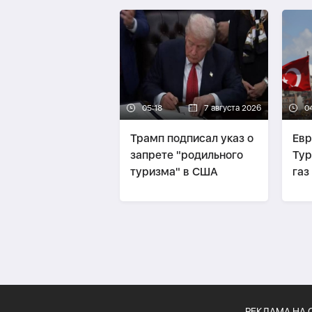
05:18
7 августа 2026
0
Трамп подписал указ о
Евр
запрете "родильного
Тур
туризма" в США
газ
его
РЕКЛАМА НА 