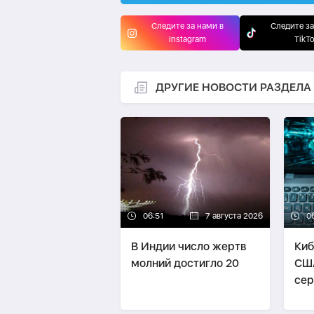
Следите за нами в
Следите за
Instagram
TikT
ДРУГИЕ НОВОСТИ РАЗДЕЛА
06:51
7 августа 2026
0
В Индии число жертв
Киб
молний достигло 20
СШ
сер
сво