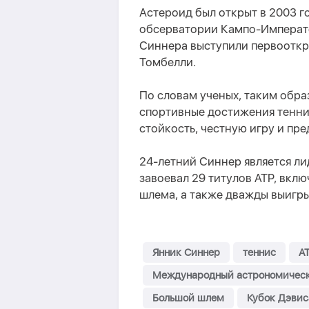
Астероид был открыт в 2003 г
обсерватории Кампо-Император
Синнера выступили первооткр
Томбелли.
По словам ученых, таким обра
спортивные достижения теннис
стойкость, честную игру и пре
24-летний Синнер является ли
завоевал 29 титулов ATP, вкл
шлема, а также дважды выигры
Янник Синнер
теннис
A
Международный астрономичес
Большой шлем
Кубок Дэвис