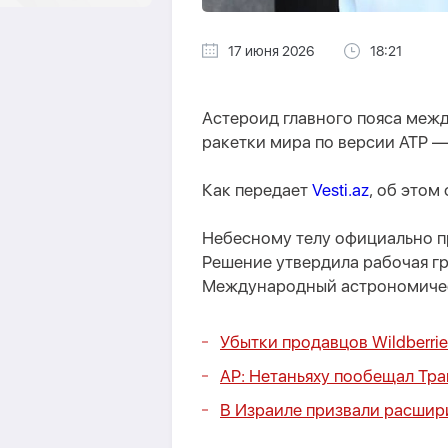
17 июня 2026
18:21
Астероид главного пояса меж
ракетки мира по версии ATP 
Как передает
Vesti.az
, об этом
Небесному телу официально пр
Решение утвердила рабочая гр
Международный астрономичес
Убытки продавцов Wildberri
AP:
Нетаньяху пообещал Тра
В Израиле призвали расшир