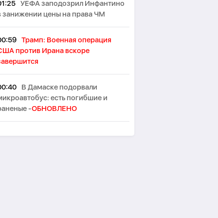
01:25
УЕФА заподозрил Инфантино
в занижении цены на права ЧМ
00:59
Трамп: Военная операция
США против Ирана вскоре
завершится
00:40
В Дамаске подорвали
микроавтобус: есть погибшие и
раненые -
ОБНОВЛЕНО
00:29
Два взрыва произошли на
иранском острове Кешм
00:10
В Германии при столкновении
двух трамваев пострадали до 30
человек