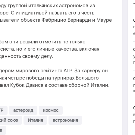
оду группой итальянских астрономов из
е. С инициативой назвать его в честь
ыватели объекта Фабрицио Бернарди и Мауре
зом они решили отметить не только
иста, но и его личные качества, включая
данность своему делу.
дером мирового рейтинга ATP. За карьеру он
ючая четыре победы на турнирах Большого
вал Кубок Дэвиса в составе сборной Италии.
TP
астероид
космос
кий союз
Италия
астрономия
а