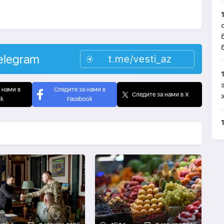
elegram
t.me/vesti_az
 нами в
Следите за нами в
Следите за нами в X
ok
Facebook