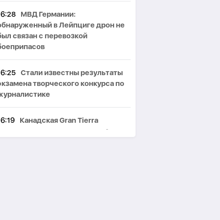
16:28
МВД Германии:
обнаруженный в Лейпциге дрон не
был связан с перевозкой
боеприпасов
16:25
Стали известны результаты
экзамена творческого конкурса по
журналистике
16:19
Канадская Gran Tierra
приступила к новому этапу разведки
на севере Азербайджана
16:13
Логистика мешает: почему
SOCAR не рассматривает
украинские хранилища газа
16:07
Трамп заявил, что может