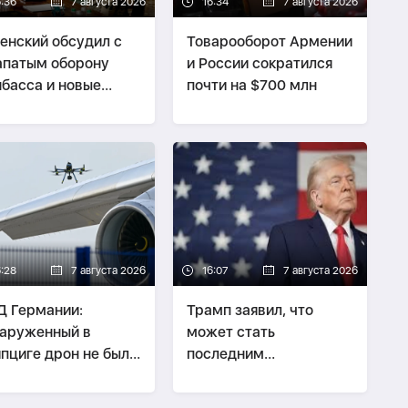
6:36
7 августа 2026
16:34
7 августа 2026
енский обсудил с
Товарооборот Армении
патым оборону
и России сократился
басса и новые
почти на $700 млн
ры по России
6:28
7 августа 2026
16:07
7 августа 2026
 Германии:
Трамп заявил, что
аруженный в
может стать
пциге дрон не был
последним
зан с перевозкой
президентом-
припасов
республиканцем