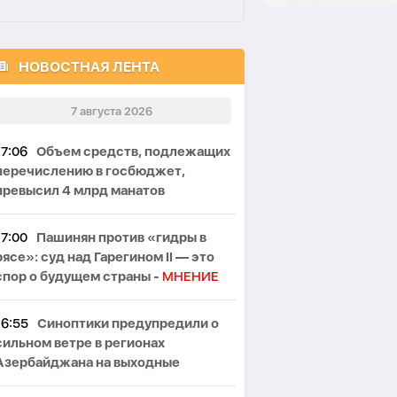
НОВОСТНАЯ ЛЕНТА
7 августа 2026
17:06
Объем средств, подлежащих
перечислению в госбюджет,
превысил 4 млрд манатов
17:00
Пашинян против «гидры в
рясе»: суд над Гарегином II — это
спор о будущем страны -
МНЕНИЕ
16:55
Синоптики предупредили о
сильном ветре в регионах
Азербайджана на выходные