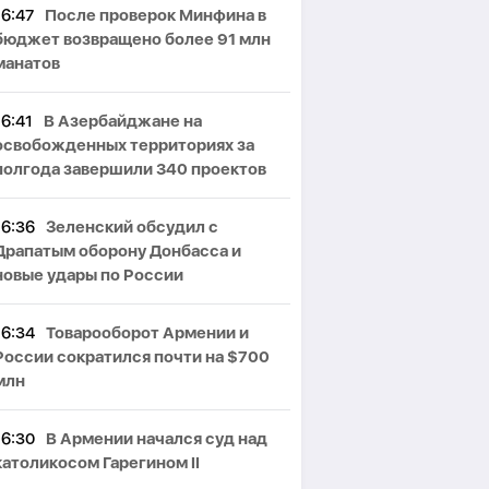
16:47
После проверок Минфина в
бюджет возвращено более 91 млн
манатов
16:41
В Азербайджане на
освобожденных территориях за
полгода завершили 340 проектов
16:36
Зеленский обсудил с
Драпатым оборону Донбасса и
новые удары по России
16:34
Товарооборот Армении и
России сократился почти на $700
млн
16:30
В Армении начался суд над
католикосом Гарегином II