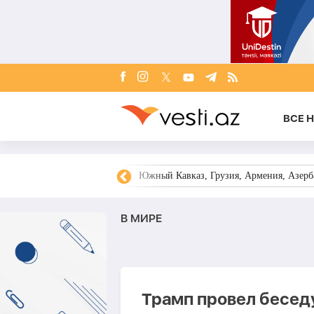
ВСЕ 
овости Азербайджана
Южный Кавказ, Грузия, Армения, Азерба
В МИРЕ
Трамп провел беседу