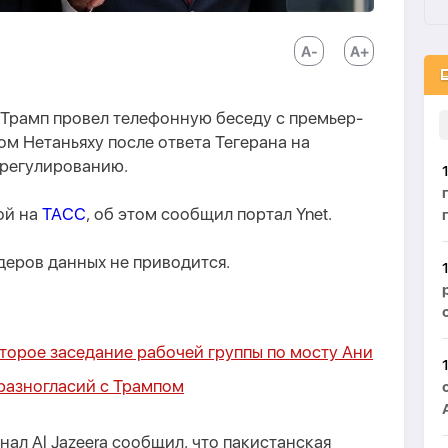
Трамп провел телефонную беседу с премьер-
м Нетаньяху после ответа Тегерана на
урегулированию.
ой на
ТАСС
, об этом сообщил портал Ynet.
деров данных не приводится.
торое заседание рабочей группы по мосту Ани
разногласий с Трампом
нал Al Jazeera сообщил, что пакистанская