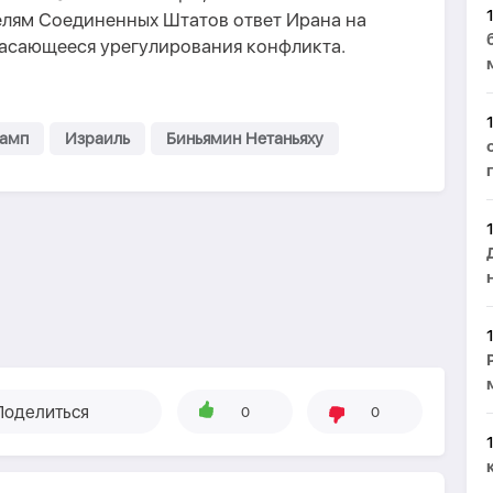
елям Соединенных Штатов ответ Ирана на
асающееся урегулирования конфликта.
рамп
Израиль
Биньямин Нетаньяху
Поделиться
0
0