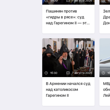
17:00
7 августа 2026
1
Пашинян против
Зел
«гидры в рясе»: суд
Дра
над Гарегином II — это
Дон
спор о будущем
уда
страны -
МНЕНИЕ
16:30
7 августа 2026
1
В Армении начался суд
МВД
над католикосом
обн
Гарегином II
Лей
свя
бое