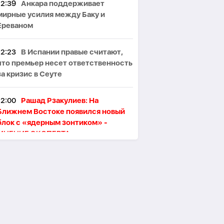
12:39
Анкара поддерживает
мирные усилия между Баку и
Ереваном
12:23
В Испании правые считают,
что премьер несет ответственность
за кризис в Сеуте
12:00
Рашад Рзакулиев: На
Ближнем Востоке появился новый
блок с «ядерным зонтиком» -
МНЕНИЕ ЭКСПЕРТА
11:47
Президент Ильхам Алиев
поздравил сингапурского коллегу
11:46
В Тегеране произошёл пожар,
один человек погиб, пятеро
пострадали