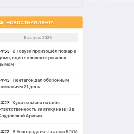
НОВОСТНАЯ ЛЕНТА
9 августа 2026
14:53
В Товузе произошёл пожар в
доме, один человек отравился
дымом
14:43
Пентагон дал оборонным
компаниям 21 день
14:27
Хуситы взяли на себя
ответственность за атаку на НПЗ в
Саудовской Аравии
14:22
В Белгороде из-за атаки БПЛА