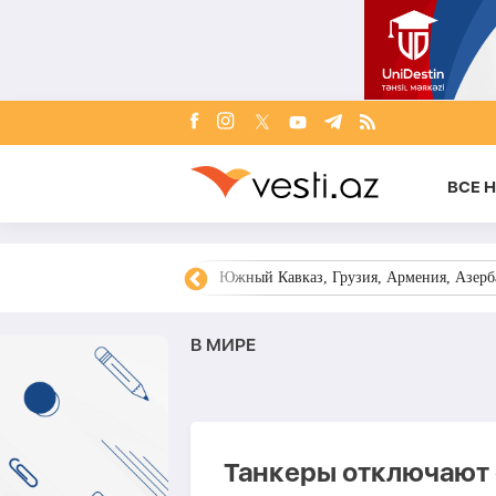
ВСЕ 
овости Азербайджана
Южный Кавказ, Грузия, Армения, Азерба
В МИРЕ
Танкеры отключают