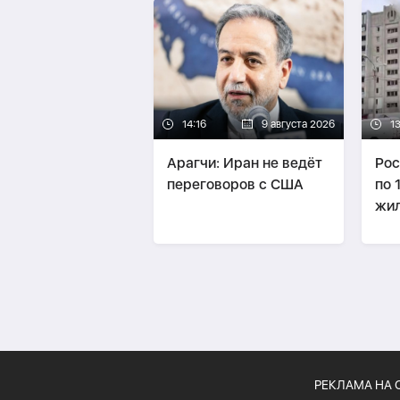
14:16
9 августа 2026
13
Арагчи: Иран не ведёт
Рос
переговоров с США
по 
жил
Хар
пог
РЕКЛАМА НА 