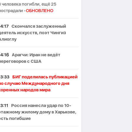
3 человека погибли, ещё 25
пострадали -
ОБНОВЛЕНО
14:17
Скончался заслуженный
деятель искусств, поэт Чингиз
Алиоглу
14:16
Арагчи: Иран не ведёт
переговоров с США
13:33
БИГ поделилась публикацией
по случаю Международного дня
коренных народов мира
13:11
Россия нанесла удар по 10-
этажному жилому дому в Харькове,
есть погибшие