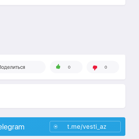
Поделиться
0
0
elegram
t.me/vesti_az