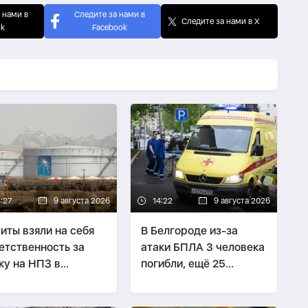
 нами в
Следите за нами в
Следите за нами в X
ok
Facebook
4:27
9 августа 2026
14:22
9 августа 2026
иты взяли на себя
В Белгороде из-за
етственность за
атаки БПЛА 3 человека
ку на НПЗ в
погибли, ещё 25
довской Аравии
пострадали
-
ОБНОВЛЕНО