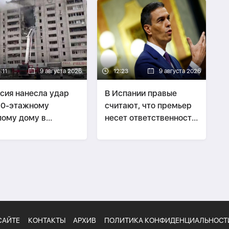
:11
9 августа 2026
12:23
9 августа 2026
сия нанесла удар
В Испании правые
10-этажному
считают, что премьер
ому дому в
несет ответственность
ькове, есть
за кризис в Сеуте
ибшие
САЙТЕ
КОНТАКТЫ
АРХИВ
ПОЛИТИКА КОНФИДЕНЦИАЛЬНОСТ