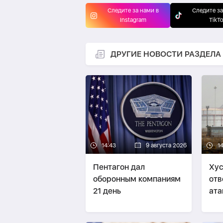
Следите за нами в
Следите за
Instagram
TikT
ДРУГИЕ НОВОСТИ РАЗДЕЛА
14:43
9 августа 2026
1
Пентагон дал
Хус
оборонным компаниям
отв
21 день
ата
Сау