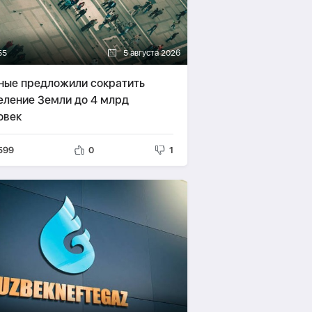
55
5 августа 2026
ные предложили сократить
еление Земли до 4 млрд
овек
599
0
1