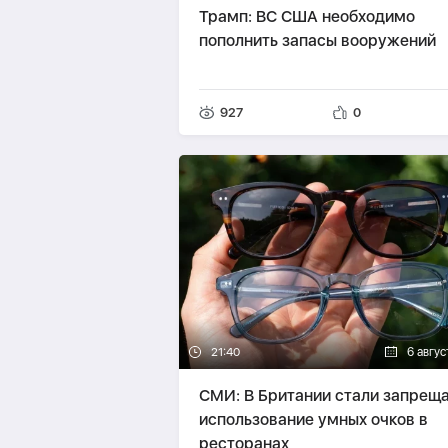
Трамп: ВС США необходимо
пополнить запасы вооружений
927
0
21:40
6 авгус
СМИ: В Британии стали запрещ
использование умных очков в
ресторанах