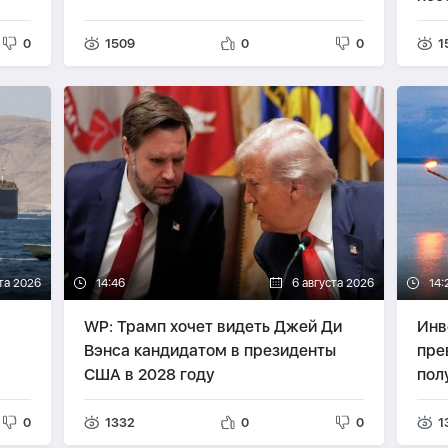
0
1509
0
0
1
та 2026
14:46
6 августа 2026
14:
-
WP: Трамп хочет видеть Джей Ди
Инв
Вэнса кандидатом в президенты
пре
США в 2028 году
пол
0
1332
0
0
1