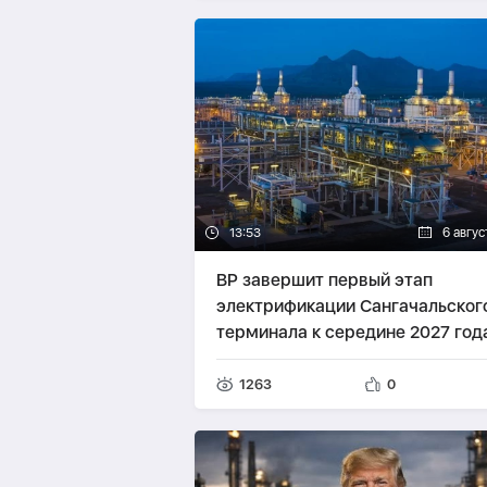
13:53
6 авгус
BP завершит первый этап
электрификации Сангачальског
терминала к середине 2027 год
1263
0