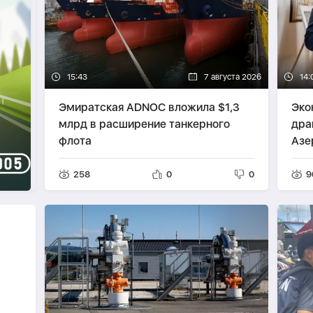
15:43
7 августа 2026
14:
Эмиратская ADNOC вложила $1,3
Эко
млрд в расширение танкерного
дра
флота
Азе
о в
258
0
0
9