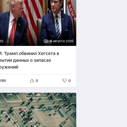
35
6 августа 2026
: Трамп обвинил Хегсета в
рытии данных о запасах
ружений
299
0
0