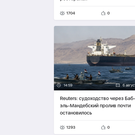
1704
0
14:59
6 авгус
Reuters: судоходство через Баб
эль-Мандебский пролив почти
остановилось
1293
0