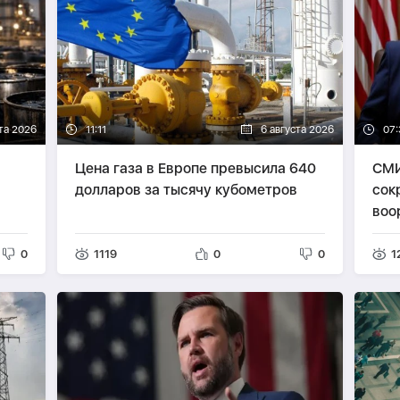
та 2026
11:11
6 августа 2026
07:
Цена газа в Европе превысила 640
СМИ
долларов за тысячу кубометров
сок
воо
0
1119
0
0
1