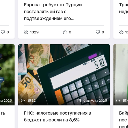
Европа требует от Турции
Тра
поставлять ей газ с
нед
подтверждением его
происхождения
0
1329
0
0
1
та 2026
16:32
6 августа 2026
15:
ать
ГНС: налоговые поступления в
Бай
бюджет выросли на 8,6%
пос
нео