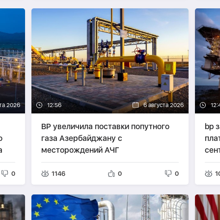
та 2026
12:56
6 августа 2026
12:
BP увеличила поставки попутного
bp 
о
газа Азербайджану с
пла
а
месторождений АЧГ
сен
0
1146
0
0
1