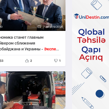
00
7 августа 2026
номика станет главным
йвером сближения
рбайджана и Украины -
Эксперт
изите Байрамова в Киев
63
2
1