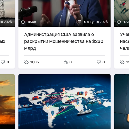
та 2026
18:08
5 августа 2026
17:
Администрация США заявила о
Уче
вых
раскрытии мошенничества на $230
нас
млрд
чел
0
1605
0
0
1