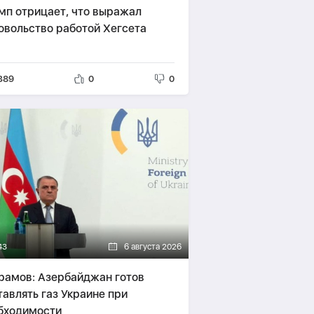
мп отрицает, что выражал
овольство работой Хегсета
389
0
0
43
6 августа 2026
рамов: Азербайджан готов
тавлять газ Украине при
бходимости