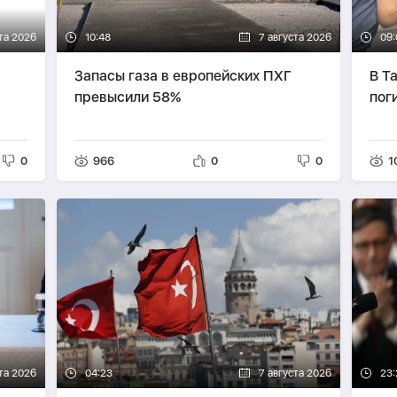
та 2026
10:48
7 августа 2026
09:
Запасы газа в европейских ПХГ
В Т
превысили 58%
пог
0
966
0
0
1
та 2026
04:23
7 августа 2026
23: