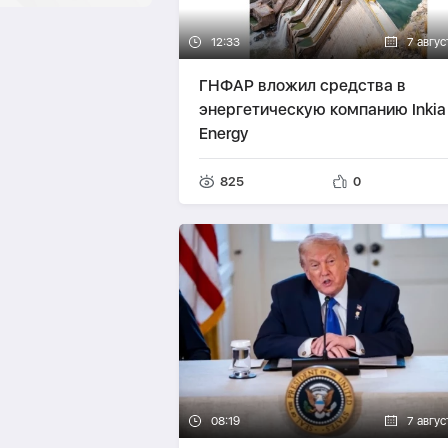
12:33
7 авгус
ГНФАР вложил средства в
энергетическую компанию Inkia
Energy
825
0
08:19
7 авгус