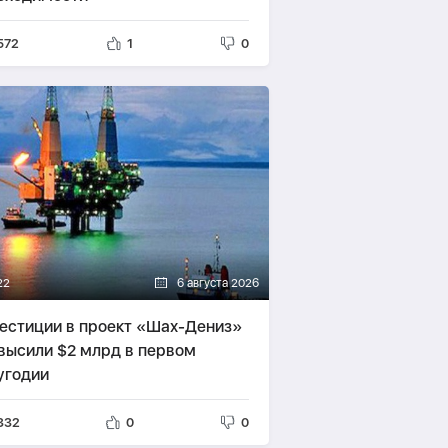
572
1
0
22
6 августа 2026
естиции в проект «Шах-Дениз»
высили $2 млрд в первом
угодии
332
0
0