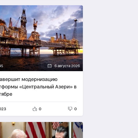
45
6 августа 2026
завершит модернизацию
тформы «Центральный Азери» в
тябре
023
0
0