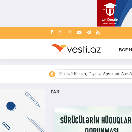
ВСЕ 
овости Азербайджана
Южный Кавказ, Грузия, Армения, Азерба
ГАЗ