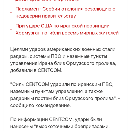
Парламент Сербии отклонил резолюцию о
недоверии правительству
При ударе США по иранской провинции
Хормузган погибли восемь мирных жителей
Целями ударов американских военных стали
радары, системы ПВО и наземные пункты
управления Ирана близ Ормузского пролива,
добавили в CENTCOM.
"Силы CENTCOM ударили по иранским ПВО,
наземным пунктам управления, а также
радарным постам близ Ормузского пролива", -
сообщило командование.
По информации CENTCOM, удары были
нанесены "высокоточными боеприпасами,