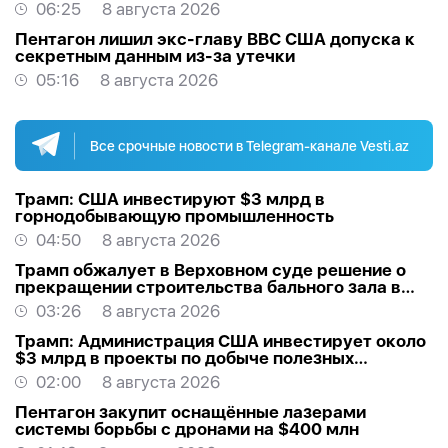
06:25
8 августа 2026
Пентагон лишил экс-главу ВВС США допуска к
секретным данным из-за утечки
05:16
8 августа 2026
Все срочные новости в Telegram-канале Vesti.az
Трамп: США инвестируют $3 млрд в
горнодобывающую промышленность
04:50
8 августа 2026
Трамп обжалует в Верховном суде решение о
прекращении строительства бального зала в
Белом доме
03:26
8 августа 2026
Трамп: Администрация США инвестирует около
$3 млрд в проекты по добыче полезных
ископаемых
02:00
8 августа 2026
Пентагон закупит оснащённые лазерами
системы борьбы с дронами на $400 млн