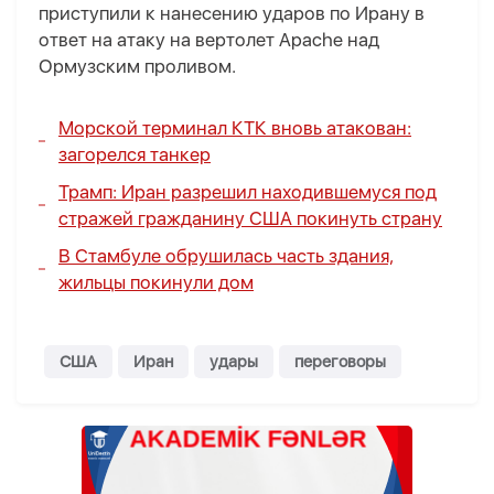
приступили к нанесению ударов по Ирану в
ответ на атаку на вертолет Apache над
Ормузским проливом.
Морской терминал КТК вновь атакован:
загорелся танкер
Трамп: Иран разрешил находившемуся под
стражей гражданину США покинуть страну
В Стамбуле обрушилась часть здания,
жильцы покинули дом
США
Иран
удары
переговоры