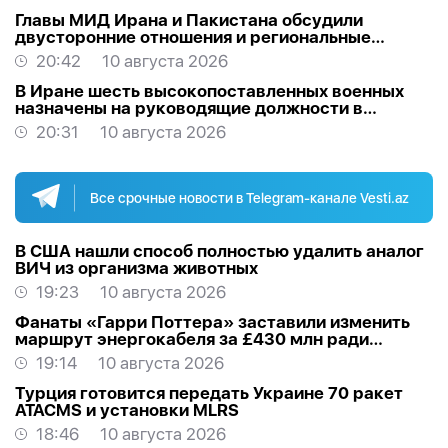
Главы МИД Ирана и Пакистана обсудили
двусторонние отношения и региональные
процессы
20:42
10 августа 2026
В Иране шесть высокопоставленных военных
назначены на руководящие должности в
Вооруженных силах
20:31
10 августа 2026
Все срочные новости в Telegram-канале Vesti.az
В США нашли способ полностью удалить аналог
ВИЧ из организма животных
19:23
10 августа 2026
Фанаты «Гарри Поттера» заставили изменить
маршрут энергокабеля за £430 млн ради
«могилы» Добби
19:14
10 августа 2026
Турция готовится передать Украине 70 ракет
ATACMS и установки MLRS
18:46
10 августа 2026