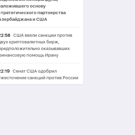
заложившего основу
стратегического партнерства
Азербайджана и США
22:58
США ввели санкции против
двух криптовалютных бирж,
предположительно оказывавших
финансовую помощь Ирану
22:19
Сенат США одобрил
ужесточение санкций против России
и Ирана
21:51
МИД Ирана: США сначала
должны победить в войне, а потом
говорить о «трофеях» Ирана
21:12
Бессент не исключил