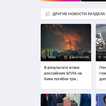
ДРУГИЕ НОВОСТИ РАЗДЕЛА
06:25
8 августа 2026
0
В результате атаки
Пен
российских БПЛА на
гла
Киев погибли три
доп
человека, ещё трое
дан
пострадали