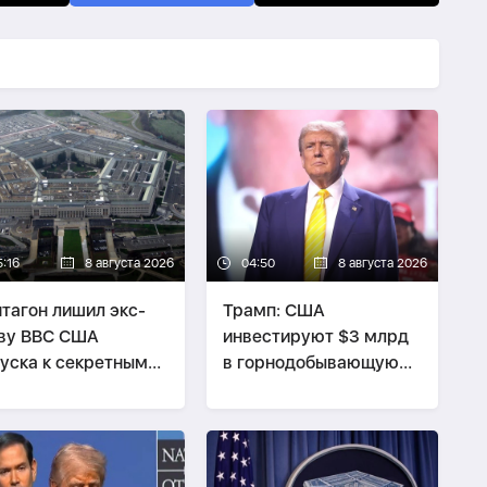
5:16
8 августа 2026
04:50
8 августа 2026
тагон лишил экс-
Трамп: США
ву ВВС США
инвестируют $3 млрд
уска к секретным
в горнодобывающую
ным из-за утечки
промышленность