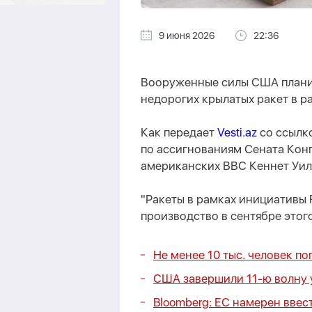
9 июня 2026
22:36
Вооруженные силы США плани
недорогих крылатых ракет в р
Как передает
Vesti.az
со ссылк
по ассигнованиям Сената Кон
американских ВВС Кеннет Уил
"Ракеты в рамках инициативы 
производство в сентябре этого 
Не менее 10 тыс. человек п
США завершили 11-ю волну 
Bloomberg: ЕС намерен ввес