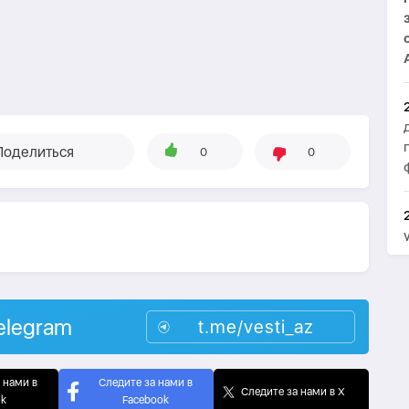
Поделиться
0
0
elegram
t.me/vesti_az
 нами в
Следите за нами в
Следите за нами в X
ok
Facebook