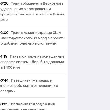
03:26
Трамп обжалует в Верховном
суде решение о прекращении
строительства бального зала в Белом
доме
02:00
Трамп: Администрация США
инвестирует около $3 млрд в проекты
по добыче полезных ископаемых
01:19
Пентагон закупит оснащённые
лазерами системы борьбы с дронами
на $400 млн
00:44
Пезешкиан: Мы решили
многие проблемы в отношениях с
соседями
00:05
Исполняется год со дня
подписания меморандума,