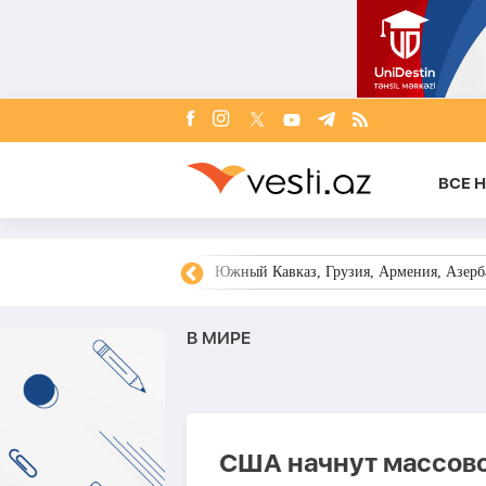
ВСЕ 
овости Азербайджана
Южный Кавказ, Грузия, Армения, Азерба
В МИРЕ
США начнут массово