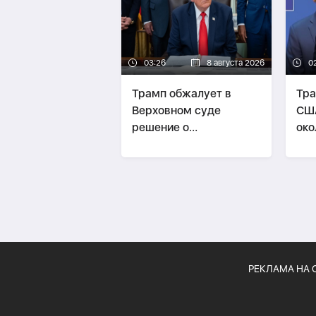
03:26
8 августа 2026
0
Трамп обжалует в
Тра
Верховном суде
США
решение о
око
прекращении
про
строительства
пол
бального зала в Белом
доме
РЕКЛАМА НА 