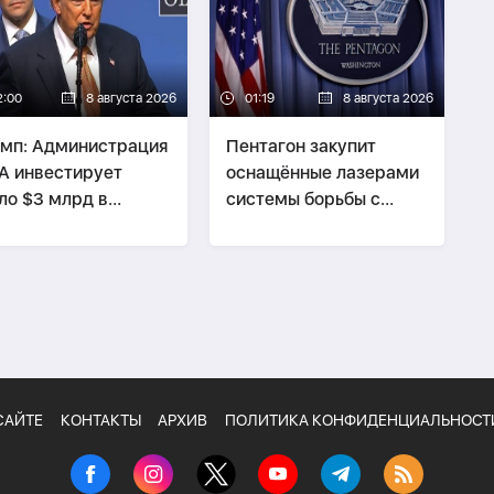
2:00
8 августа 2026
01:19
8 августа 2026
мп: Администрация
Пентагон закупит
 инвестирует
оснащённые лазерами
ло $3 млрд в
системы борьбы с
екты по добыче
дронами на $400 млн
езных ископаемых
САЙТЕ
КОНТАКТЫ
АРХИВ
ПОЛИТИКА КОНФИДЕНЦИАЛЬНОСТ