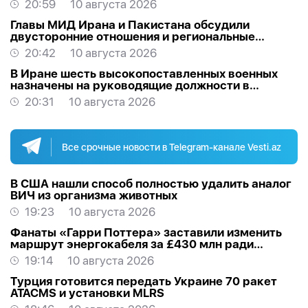
20:59
10 августа 2026
Главы МИД Ирана и Пакистана обсудили
двусторонние отношения и региональные
процессы
20:42
10 августа 2026
В Иране шесть высокопоставленных военных
назначены на руководящие должности в
Вооруженных силах
20:31
10 августа 2026
Все срочные новости в Telegram-канале Vesti.az
В США нашли способ полностью удалить аналог
ВИЧ из организма животных
19:23
10 августа 2026
Фанаты «Гарри Поттера» заставили изменить
маршрут энергокабеля за £430 млн ради
«могилы» Добби
19:14
10 августа 2026
Турция готовится передать Украине 70 ракет
ATACMS и установки MLRS