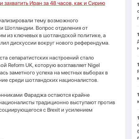
 захватить Иран за 48 часов, как и Сирию
туализировали тему возможного
и Шотландии. Вопрос отделения от
м из ключевых в шотландской политике, а
илил дискуссии вокруг нового референдума.
та сепаратистских настроений стало
й Reform UK, которую возглавляет Nigel
ась заметного успеха на местных выборах в
ение среди шотландских националистов.
онниками Фараджа остаются крайне
националисты традиционно выступают против
ссоциирующегося с Brexit и усилением