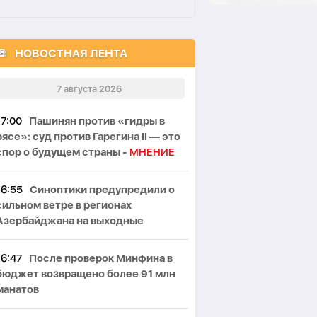
НОВОСТНАЯ ЛЕНТА
7 августа 2026
17:00
Пашинян против «гидры в
рясе»: суд против Гарегина II — это
спор о будущем страны -
МНЕНИЕ
16:55
Синоптики предупредили о
сильном ветре в регионах
Азербайджана на выходные
16:47
После проверок Минфина в
бюджет возвращено более 91 млн
манатов