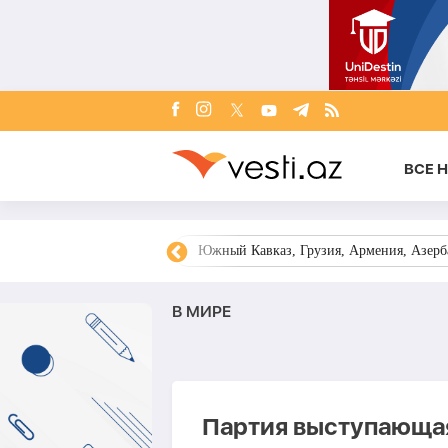
ВСЕ 
овости Азербайджана
Южный Кавказ, Грузия, Армения, Азерба
В МИРЕ
Партия выступающа