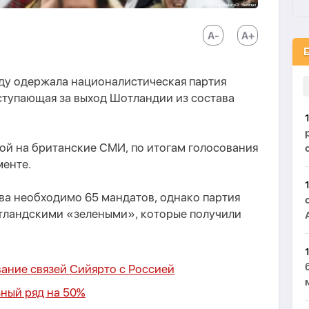
ду одержала националистическая партия
 выступающая за выход Шотландии из состава
кой на британские СМИ, по итогам голосования
менте.
а необходимо 65 мандатов, однако партия
тландскими «зелеными», которые получили
ание связей Сийярто с Россией
ьный ряд на 50%