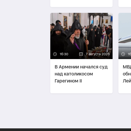
это спор о будущем
уда
страны -
МНЕНИЕ
16:30
7 августа 2026
1
В Армении начался суд
МВД
над католикосом
обн
Гарегином II
Лей
свя
бое