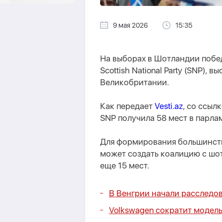
9 мая 2026
15:35
На выборах в Шотландии побе
Scottish National Party (SNP),
Великобритании.
Как передает
Vesti.az
, со ссыл
SNP получила 58 мест в парла
Для формирования большинств
может создать коалицию с шо
еще 15 мест.
В Венгрии начали расследов
Volkswagen сократит модел