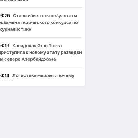
16:25
Стали известны результаты
экзамена творческого конкурса по
журналистике
16:19
Канадская Gran Tierra
приступила к новому этапу разведки
на севере Азербайджана
16:13
Логистика мешает: почему
SOCAR не рассматривает
украинские хранилища газа
16:07
Трамп заявил, что может
стать последним президентом-
республиканцем
16:00
Год спустя: как