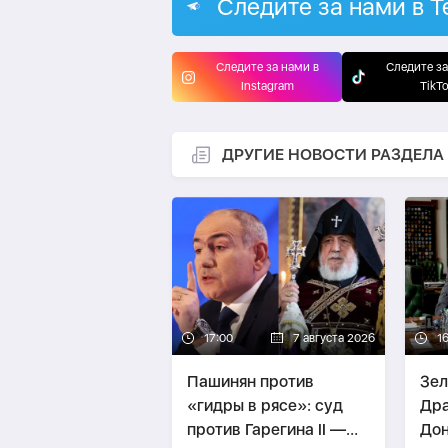
Следите за нами в T
Следите за нами в
Следите за
Instagram
TikT
ДРУГИЕ НОВОСТИ РАЗДЕЛА
17:00
7 августа 2026
1
Пашинян против
Зел
«гидры в рясе»: суд
Дра
против Гарегина II —
Дон