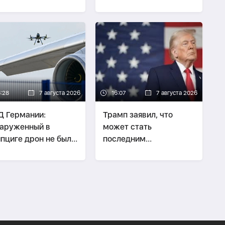
ры по России
6:28
7 августа 2026
16:07
7 августа 2026
 Германии:
Трамп заявил, что
аруженный в
может стать
пциге дрон не был
последним
зан с перевозкой
президентом-
припасов
республиканцем