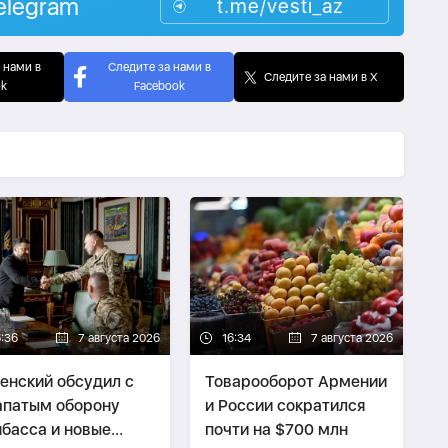
elegram
t.me/vesti_az
 нами в
Следите за нами в
Следите за нами в X
ok
Facebook
6:36
7 августа 2026
16:34
7 августа 2026
енский обсудил с
Товарооборот Армении
патым оборону
и России сократился
басса и новые
почти на $700 млн