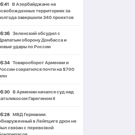
16:41
В Азербайджане на
освобожденных территориях за
полгода завершили 340 проектов
16:36
Зеленский обсудил с
Драпатым оборону Донбасса и
новые удары по России
16:34
Товарооборот Армении и
России сократился почти на $700
млн
16:30
В Армении начался суд над
католикосом Гарегином II
16:28
МВД Германии:
обнаруженный в Лейпциге дрон не
был связан с перевозкой
боеприпасов