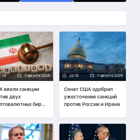
2:58
7 августа 2026
22:19
7 августа 2026
 ввели санкции
Сенат США одобрил
тив двух
ужесточение санкций
птовалютных бирж,
против России и Ирана
дположительно
зывавших
нансовую помощь
ану