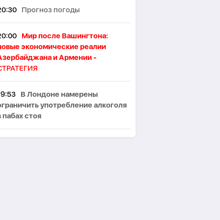
20:30
Прогноз погоды
20:00
Мир после Вашингтона:
новые экономические реалии
Азербайджана и Армении -
СТРАТЕГИЯ
19:53
В Лондоне намерены
ограничить употребление алкоголя
в пабах стоя
19:46
Японские ученые назвали
ключевой фактор восприятия
женской привлекательности
19:32
Исследователи раскрыли
устройство «небесных рек»,
питающих планету дождями