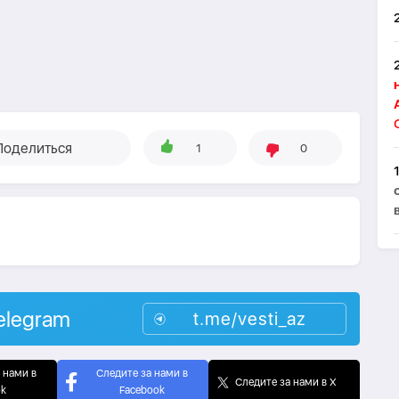
Поделиться
1
0
elegram
t.me/vesti_az
 нами в
Следите за нами в
Следите за нами в X
ok
Facebook