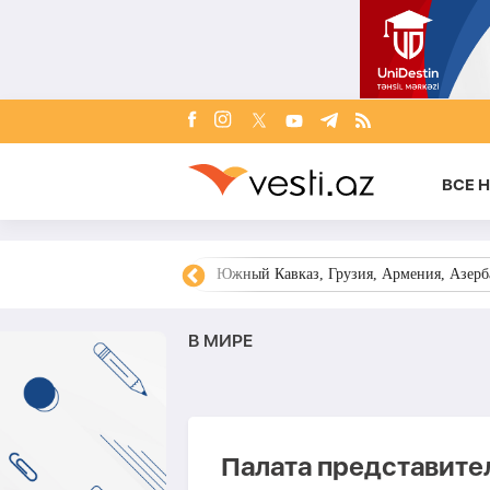
ВСЕ 
овости Азербайджана
Южный Кавказ, Грузия, Армения, Азерба
В МИРЕ
Палата представит