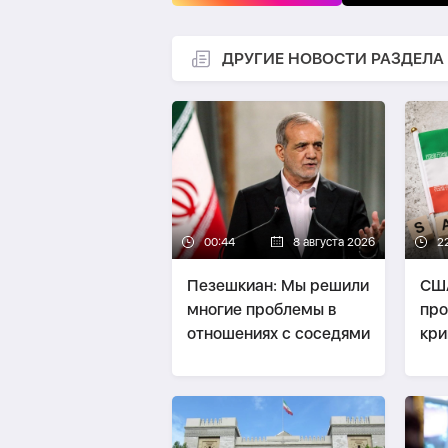
ДРУГИЕ НОВОСТИ РАЗДЕЛА
00:44
8 августа 2026
2
Пезешкиан: Мы решили
США
многие проблемы в
про
отношениях с соседями
кри
пре
ока
фи
Ир