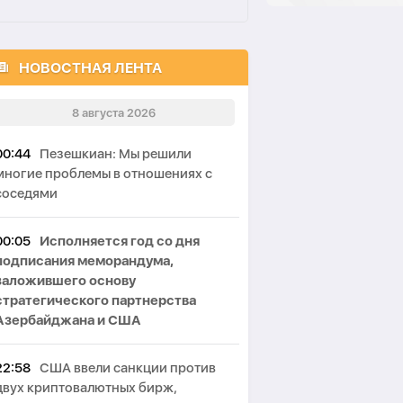
НОВОСТНАЯ ЛЕНТА
8 августа 2026
00:44
Пезешкиан: Мы решили
многие проблемы в отношениях с
соседями
00:05
Исполняется год со дня
подписания меморандума,
заложившего основу
стратегического партнерства
Азербайджана и США
22:58
США ввели санкции против
двух криптовалютных бирж,