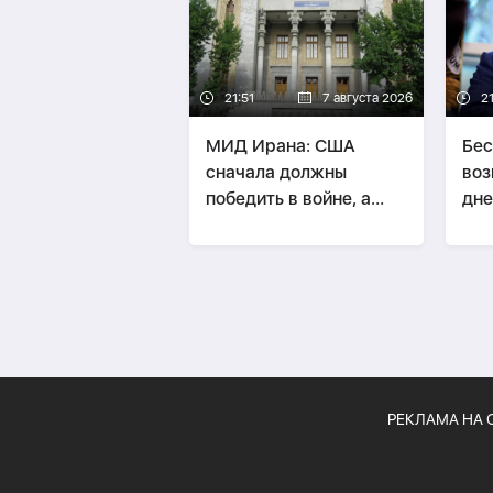
21:51
7 августа 2026
21
МИД Ирана: США
Бес
сначала должны
воз
победить в войне, а
дне
потом говорить о
Ир
«трофеях» Ирана
РЕКЛАМА НА 