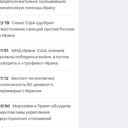
предположительно оказывавших
финансовую помощь Ирану
22:19
Сенат США одобрил
ужесточение санкций против России
и Ирана
21:51
МИД Ирана: США сначала
должны победить в войне, а потом
говорить о «трофеях» Ирана
21:12
Бессент не исключил
возможность 60-дневного
перемирия с Ираном
20:50
Мирзиёев и Трамп обсудили
перспективы укрепления
двусторонних отношений