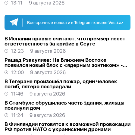
13:11
9 августа 2026
Все срочные новости в Telegram-канале Vesti.az
В Испании правые считают, что премьер несет
ответственность за кризис в Сеуте
12:23
9 августа 2026
Рашад Рзакулиев: На Ближнем Востоке
появился новый блок с «ядерным зонтиком» -
МНЕНИЕ ЭКСПЕРТА
12:00
9 августа 2026
В Тегеране произошёл пожар, один человек
погиб, пятеро пострадали
11:46
9 августа 2026
В Стамбуле обрушилась часть здания, жильцы
покинули дом
11:24
9 августа 2026
В Финляндии готовятся к возможной провокации
РФ против НАТО с украинскими дронами