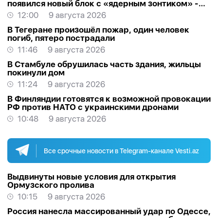
появился новый блок с «ядерным зонтиком» -
МНЕНИЕ ЭКСПЕРТА
12:00
9 августа 2026
В Тегеране произошёл пожар, один человек
погиб, пятеро пострадали
11:46
9 августа 2026
В Стамбуле обрушилась часть здания, жильцы
покинули дом
11:24
9 августа 2026
В Финляндии готовятся к возможной провокации
РФ против НАТО с украинскими дронами
10:48
9 августа 2026
Все срочные новости в Telegram-канале Vesti.az
Выдвинуты новые условия для открытия
Ормузского пролива
10:15
9 августа 2026
Россия нанесла массированный удар по Одессе,