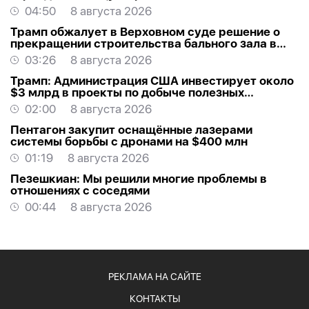
04:50
8 августа 2026
Трамп обжалует в Верховном суде решение о
прекращении строительства бального зала в
Белом доме
03:26
8 августа 2026
Трамп: Администрация США инвестирует около
$3 млрд в проекты по добыче полезных
ископаемых
02:00
8 августа 2026
Пентагон закупит оснащённые лазерами
системы борьбы с дронами на $400 млн
01:19
8 августа 2026
Пезешкиан: Мы решили многие проблемы в
отношениях с соседями
00:44
8 августа 2026
РЕКЛАМА НА САЙТЕ
КОНТАКТЫ