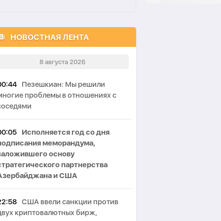
НОВОСТНАЯ ЛЕНТА
8 августа 2026
00:44
Пезешкиан: Мы решили
многие проблемы в отношениях с
соседями
00:05
Исполняется год со дня
подписания меморандума,
заложившего основу
стратегического партнерства
Азербайджана и США
22:58
США ввели санкции против
двух криптовалютных бирж,