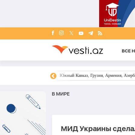
ВСЕ 
овости Азербайджана
Южный Кавказ, Грузия, Армения, Азерба
В МИРЕ
МИД Украины сделал