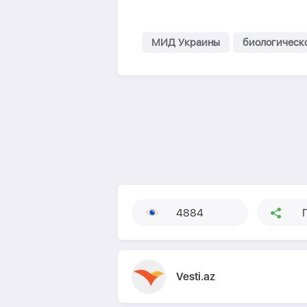
МИД Украины
биологическ
4884
Vesti.az