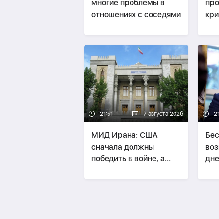
многие проблемы в
про
отношениях с соседями
кри
пре
ока
фи
Ир
21:51
7 августа 2026
21
МИД Ирана: США
Бес
сначала должны
воз
победить в войне, а
дне
потом говорить о
Ир
«трофеях» Ирана