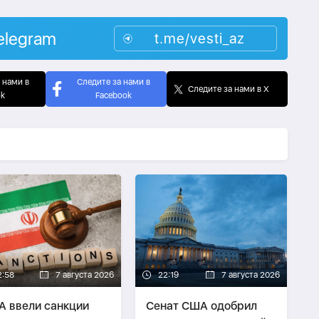
elegram
t.me/vesti_az
 нами в
Следите за нами в
Следите за нами в X
ok
Facebook
2:58
7 августа 2026
22:19
7 августа 2026
 ввели санкции
Сенат США одобрил