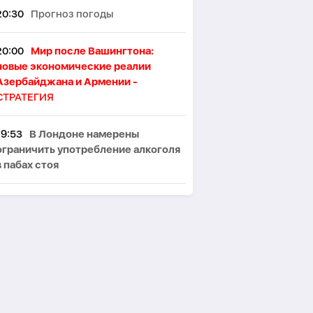
20:30
Прогноз погоды
20:00
Мир после Вашингтона:
новые экономические реалии
Азербайджана и Армении -
СТРАТЕГИЯ
19:53
В Лондоне намерены
ограничить употребление алкоголя
в пабах стоя
19:46
Японские ученые назвали
ключевой фактор восприятия
женской привлекательности
19:32
Исследователи раскрыли
устройство «небесных рек»,
питающих планету дождями