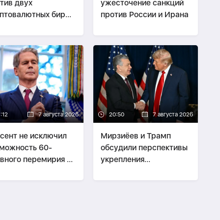
тив двух
ужесточение санкций
птовалютных бирж,
против России и Ирана
дположительно
зывавших
нансовую помощь
ану
:12
7 августа 2026
20:50
7 августа 2026
сент не исключил
Мирзиёев и Трамп
можность 60-
обсудили перспективы
вного перемирия с
укрепления
аном
двусторонних
отношений