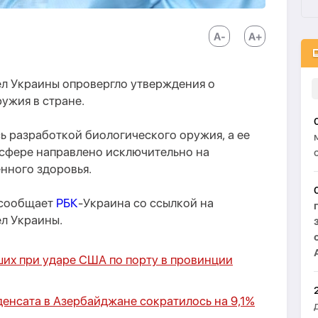
л Украины опровергло утверждения о
ужия в стране.
ь разработкой биологического оружия, а ее
 сфере направлено исключительно на
нного здоровья.
 сообщает
РБК
-Украина со ссылкой на
л Украины.
ших при ударе США по порту в провинции
енсата в Азербайджане сократилось на 9,1%