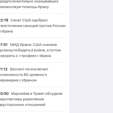
предположительно оказывавших
финансовую помощь Ирану
22:19
Сенат США одобрил
ужесточение санкций против России
и Ирана
21:51
МИД Ирана: США сначала
должны победить в войне, а потом
говорить о «трофеях» Ирана
21:12
Бессент не исключил
возможность 60-дневного
перемирия с Ираном
20:50
Мирзиёев и Трамп обсудили
перспективы укрепления
двусторонних отношений