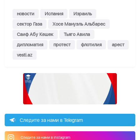
новости
Испания
Израиль
сектор Газа
Хосе Мануэль Альбарес
Саиф Абу Кешек
Тьяго Авила
дипломатия
протест
флотилия
арест
vesti.az
Следите за нами в Telegram
Следите за нами в Instagram