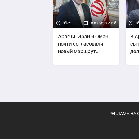
16:21
8 августа 2026
16
Арагчи: Иран и Оман
В А
почти согласовали
сын
новый маршрут
дел
судоходства
уби
РЕКЛАМА НА 