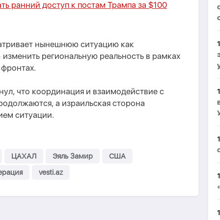
ть ранний доступ к постам Трампа за $100
матривает нынешнюю ситуацию как
изменить региональную реальность в рамках
 фронтах.
нул, что координация и взаимодействие с
одолжаются, а израильская сторона
ием ситуации.
ЦАХАЛ
Эяль Замир
США
ерация
vesti.az