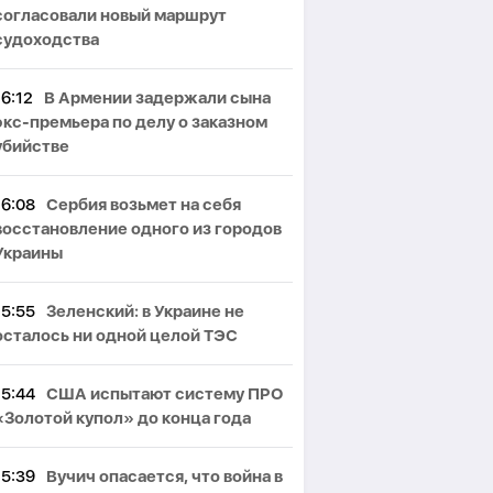
согласовали новый маршрут
судоходства
16:12
В Армении задержали сына
экс-премьера по делу о заказном
убийстве
16:08
Сербия возьмет на себя
восстановление одного из городов
Украины
15:55
Зеленский: в Украине не
осталось ни одной целой ТЭС
15:44
США испытают систему ПРО
«Золотой купол» до конца года
15:39
Вучич опасается, что война в