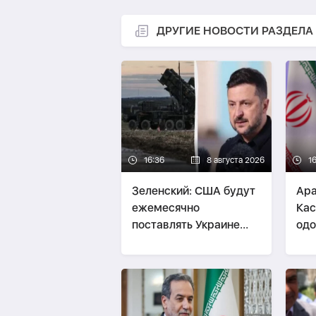
ДРУГИЕ НОВОСТИ РАЗДЕЛА
16:36
8 августа 2026
1
Зеленский: США будут
Ара
ежемесячно
Кас
поставлять Украине
одо
ракеты для Patriot
Ир