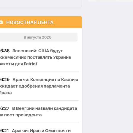
НОВОСТНАЯ ЛЕНТА
8 августа 2026
16:36
Зеленский: США будут
ежемесячно поставлять Украине
ракеты для Patriot
16:29
Арагчи: Конвенция по Каспию
ожидает одобрения парламента
Ирана
16:27
В Венгрии назвали кандидата
на пост президента
16:21
Арагчи: Иран и Оман почти