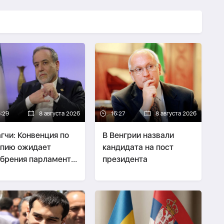
6:29
8 августа 2026
16:27
8 августа 2026
гчи: Конвенция по
В Венгрии назвали
пию ожидает
кандидата на пост
брения парламента
президента
ана