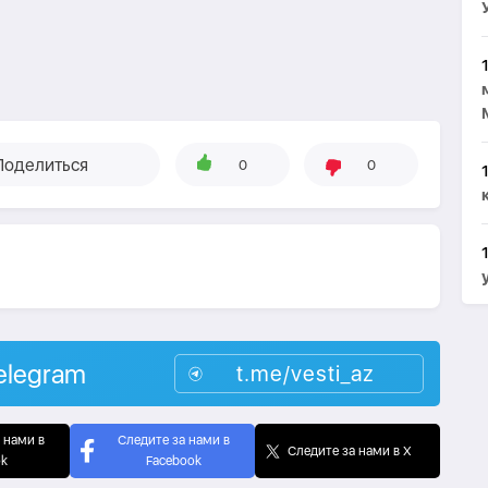
Поделиться
0
0
elegram
t.me/vesti_az
 нами в
Следите за нами в
Следите за нами в X
ok
Facebook