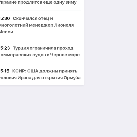
Украине продлится еще одну зиму
15:30
Скончался отец и
многолетний менеджер Лионеля
Месси
15:23
Турция ограничила проход
коммерческих судов в Черное море
15:16
КСИР: США должны принять
условия Ирана для открытия Ормуза
15:07
На фоне сильной жары МЧС
Азербайджана выступило с
предупреждением
15:00
Вашингтонский след на
Южном Кавказе
: проект TRIPР