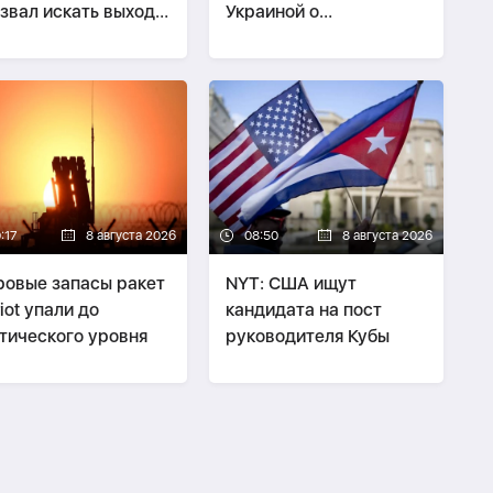
звал искать выход
Украиной о
войны с Ираном
безопасности экспорта
нефти Казахстана
:17
8 августа 2026
08:50
8 августа 2026
овые запасы ракет
NYT: США ищут
riot упали до
кандидата на пост
тического уровня
руководителя Кубы