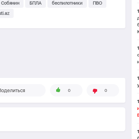
 Собянин
БПЛА
беспилотники
ПВО
ti.az
Поделиться
0
0