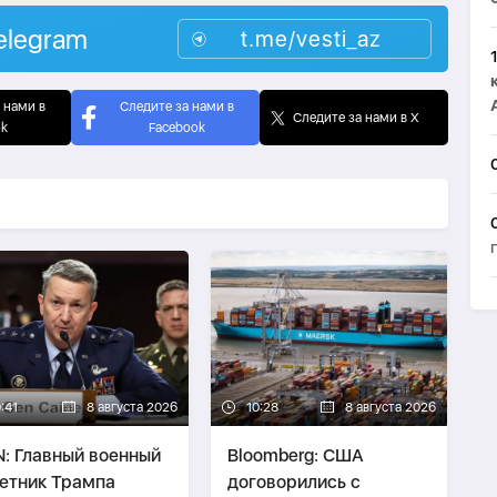
elegram
t.me/vesti_az
 нами в
Следите за нами в
Следите за нами в X
ok
Facebook
:41
8 августа 2026
10:28
8 августа 2026
: Главный военный
Bloomberg: США
етник Трампа
договорились с