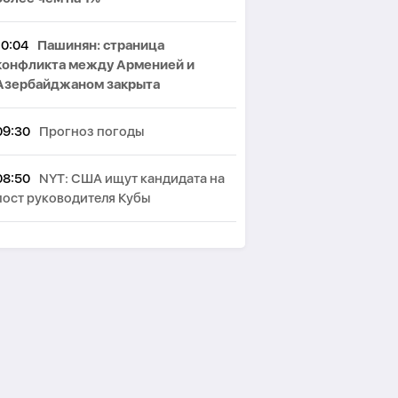
10:04
Пашинян: cтраница
конфликта между Арменией и
Азербайджаном закрыта
09:30
Прогноз погоды
08:50
NYT: США ищут кандидата на
пост руководителя Кубы
08:30
Курс валюты
08:10
Азербайджан вновь
подтвердил полную поддержку
мирного урегулирования конфликта
в Грузии