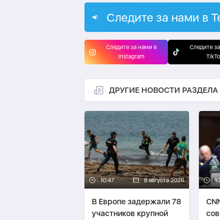
Следите за нами в T
Следите за нами в
Следите за
Instagram
TikT
ДРУГИЕ НОВОСТИ РАЗДЕЛА
10:47
8 августа 2026
10
В Европе задержали 78
CNN
участников крупной
сов