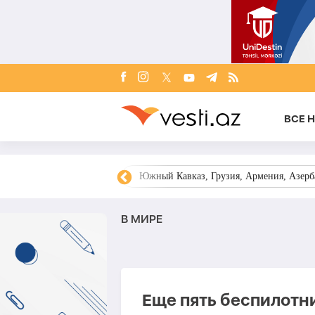
ВСЕ 
овости Азербайджана
Южный Кавказ, Грузия, Армения, Азерба
В МИРЕ
Еще пять беспилотни