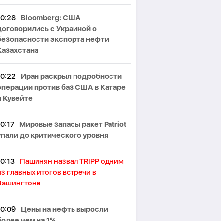
10:28
Bloomberg: США
договорились с Украиной о
безопасности экспорта нефти
Казахстана
10:22
Иран раскрыл подробности
операции против баз США в Катаре
и Кувейте
10:17
Мировые запасы ракет Patriot
упали до критического уровня
10:13
Пашинян назвал TRIPP одним
из главных итогов встречи в
Вашингтоне
10:09
Цены на нефть выросли
более чем на 1%