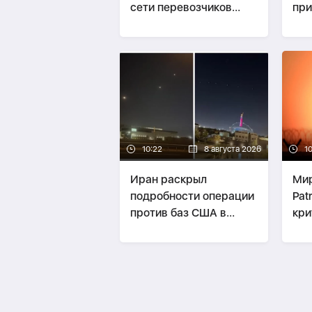
сети перевозчиков
при
нелегальных мигрантов
из 
10:22
8 августа 2026
10
Иран раскрыл
Мир
подробности операции
Pat
против баз США в
кри
Катаре и Кувейте