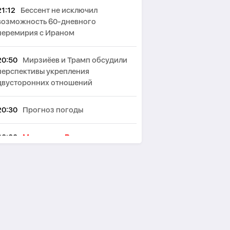
21:12
Бессент не исключил
возможность 60-дневного
перемирия с Ираном
20:50
Мирзиёев и Трамп обсудили
перспективы укрепления
двусторонних отношений
20:30
Прогноз погоды
20:00
Мир после Вашингтона:
новые экономические реалии
Азербайджана и Армении -
СТРАТЕГИЯ
19:53
В Лондоне намерены
ограничить употребление алкоголя
в пабах стоя