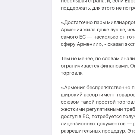
небольшая страна, и, если Ев
поддержать, для этого не пот
«
Достаточно пары миллиардов
Армения жила даже лучше, че
самого ЕС — насколько он гот
сферу Армении
», - сказал экс
Тем не менее, по словам анал
ограничивается финансами.
О
торговля.
«
Армения беспрепятственно п
широкий ассортимент товаров
союзом такой простой торгов
жесткими регулятивными треб
доступ в ЕС, потребуется пол
лицензионных документов — ре
разрешительных процедур. Эт