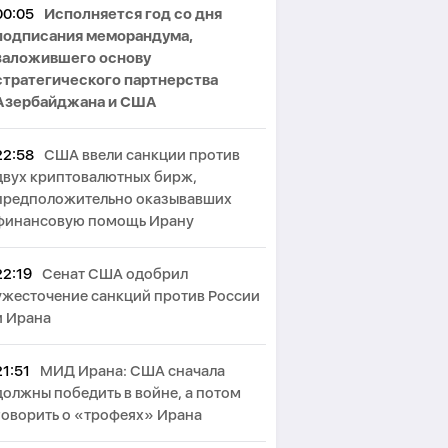
00:05
Исполняется год со дня
подписания меморандума,
заложившего основу
стратегического партнерства
Азербайджана и США
22:58
США ввели санкции против
двух криптовалютных бирж,
предположительно оказывавших
финансовую помощь Ирану
22:19
Сенат США одобрил
ужесточение санкций против России
и Ирана
21:51
МИД Ирана: США сначала
должны победить в войне, а потом
говорить о «трофеях» Ирана