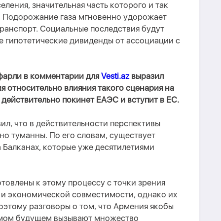
еления, значительная часть которого и так
и. Подорожание газа мгновенно удорожает
транспорт. Социальные последствия будут
е гипотетические дивиденды от ассоциации с
фарли в комментарии для
Vesti.az
выразил
я относительно влияния такого сценария на
 действительно покинет ЕАЭС и вступит в ЕС.
вил, что в действительности перспективы
но туманны. По его словам, с
уществует
а Балканах, которые уже десятилетиями
товлены к этому процессу с точки зрения
 и экономической совместимости, однако их
Поэтому разговоры о том, что Армения якобы
имом будущем
вызывают множество