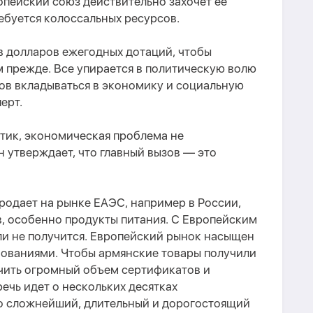
ропейский союз действительно захочет ее
ребуется колоссальных ресурсов.
 долларов ежегодных дотаций, чтобы
м прежде.
В
се упирается в политическую волю
ов вкладываться в экономику и социальную
перт.
итик,
экономическая проблема не
н утверждает, что г
лавный вызов — это
родает на рынке ЕАЭС, например в России,
, особенно продукты питания. С Европейским
ли не получится. Европейский рынок насыщен
ованиями. Чтобы армянские товары получили
учить огромный объем сертификатов и
чь идет о нескольких десятках
о сложнейший, длительный и дорогостоящий