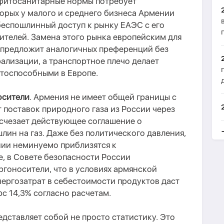
 фитосанитарные нормы потребует
орых у малого и среднего бизнеса Армении
беспошлинный доступ к рынку ЕАЭС с его
ителей. Замена этого рынка европейским для
 предложит аналогичных преференций без
ализации, а транспортное плечо делает
тоспособными в Европе.
осители
. Армения не имеет общей границы с
т поставок природного газа из России
через
исчезает действующее соглашение о
ин на газ. Даже без политического давления,
ии неминуемо приблизятся к
, в
Совете безопасности России
ргоносители, что в условиях армянской
ергозатрат в себестоимости продуктов даст
с 14,3% согласно расчетам.
едставляет собой не
просто статистик
у
. Это