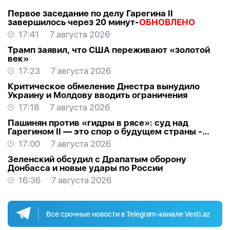
Первое заседание по делу Гарегина II
завершилось через 20 минут-
ОБНОВЛЕНО
17:41
7 августа 2026
Трамп заявил, что США переживают «золотой
век»
17:23
7 августа 2026
Критическое обмеление Днестра вынудило
Украину и Молдову вводить ограничения
17:18
7 августа 2026
Пашинян против «гидры в рясе»: суд над
Гарегином II — это спор о будущем страны -
МНЕНИЕ
17:00
7 августа 2026
Зеленский обсудил с Драпатым оборону
Донбасса и новые удары по России
16:36
7 августа 2026
Все срочные новости в Telegram-канале Vesti.az