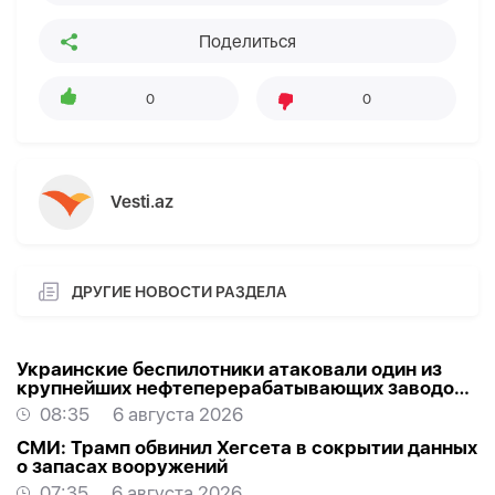
Поделиться
0
0
Vesti.az
ДРУГИЕ НОВОСТИ РАЗДЕЛА
Украинские беспилотники атаковали один из
крупнейших нефтеперерабатывающих заводов
России в Ярославской области
08:35
6 августа 2026
СМИ: Трамп обвинил Хегсета в сокрытии данных
о запасах вооружений
07:35
6 августа 2026