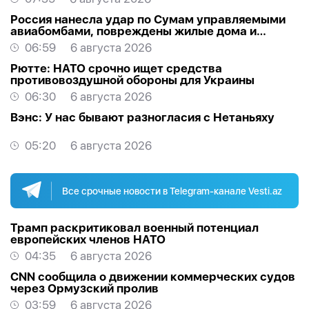
Россия нанесла удар по Сумам управляемыми
авиабомбами, повреждены жилые дома и
торговый центр
06:59
6 августа 2026
Рютте: НАТО срочно ищет средства
противовоздушной обороны для Украины
06:30
6 августа 2026
Вэнс: У нас бывают разногласия с Нетаньяху
05:20
6 августа 2026
Все срочные новости в Telegram-канале Vesti.az
Трамп раскритиковал военный потенциал
европейских членов НАТО
04:35
6 августа 2026
CNN сообщила о движении коммерческих судов
через Ормузский пролив
03:59
6 августа 2026