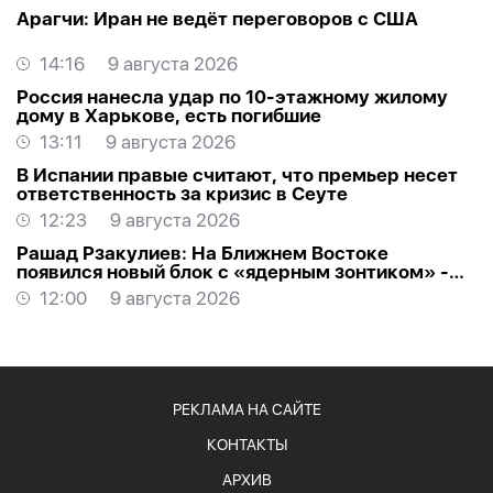
Арагчи: Иран не ведёт переговоров с США
14:16
9 августа 2026
Россия нанесла удар по 10-этажному жилому
дому в Харькове, есть погибшие
13:11
9 августа 2026
В Испании правые считают, что премьер несет
ответственность за кризис в Сеуте
12:23
9 августа 2026
Рашад Рзакулиев: На Ближнем Востоке
появился новый блок с «ядерным зонтиком» -
МНЕНИЕ ЭКСПЕРТА
12:00
9 августа 2026
РЕКЛАМА НА САЙТЕ
КОНТАКТЫ
АРХИВ