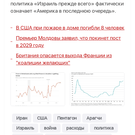
политика «Израиль прежде всего» фактически
означает «Америка в последнюю очередь».
В США при пожаре в доме погибли 8 человек
Премьер Молдовы заявил, что покинет пост
в 2029 году
Британия опасается выхода Франции из
"коалиции желающих"
Иран
США
Пентагон
Арагчи
Израиль
война
расходы
политика