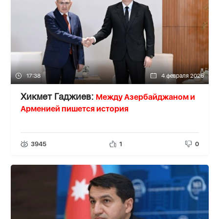
17:38
4 февраля 2026
Между Азербайджаном и
Хикмет Гаджиев:
Арменией пишется история
3945
1
0