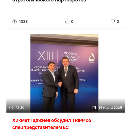
стратегического партнерства
4383
0
0
12:36
14 марта 2026
Хикмет Гаджиев обсудил TRIPP со
спецпредставителем ЕС