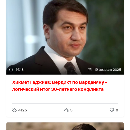
14:18
19 февраля 2026
Хикмет Гаджиев: Вердикт по Варданяну -
логический итог 30-летнего конфликта
4125
3
0