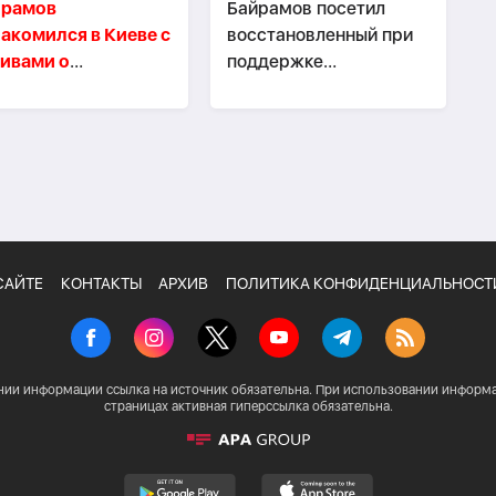
йрамов
Байрамов посетил
акомился в Киеве с
восстановленный при
ивами о
поддержке
пломатической
Азербайджана Ирпень
ссии АДР
САЙТЕ
КОНТАКТЫ
АРХИВ
ПОЛИТИКА КОНФИДЕНЦИАЛЬНОСТ
нии информации ссылка на источник обязательна. При использовании информа
страницах активная гиперссылка обязательна.