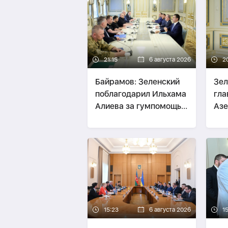
21:15
6 августа 2026
2
Байрамов: Зеленский
Зел
поблагодарил Ильхама
гл
Алиева за гумпомощь
Аз
Украине
15:23
6 августа 2026
15