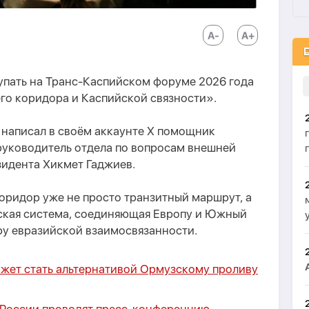
упать на Транс-Каспийском форуме 2026 года
го коридора и Каспийской связности».
м написал в своём аккаунте X помощник
уководитель отдела по вопросам внешней
идента Хикмет Гаджиев.
оридор уже не просто транзитный маршрут, а
ская система, соединяющая Европу и Южный
ру евразийской взаимосвязанности.
 может стать альтернативой Ормузскому проливу