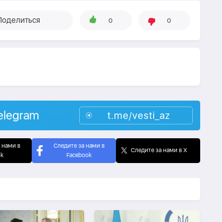
Поделиться
0
0
elegram
t.me/vesti_az
 нами в
Следите за нами в
Следите за нами в X
ok
Facebook