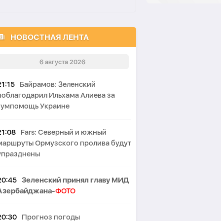
НОВОСТНАЯ ЛЕНТА
6 августа 2026
21:15
Байрамов: Зеленский
поблагодарил Ильхама Алиева за
гумпомощь Украине
21:08
Fars: Северный и южный
маршруты Ормузского пролива будут
упразднены
20:45
Зеленский принял главу МИД
Азербайджана-
ФОТО
20:30
Прогноз погоды