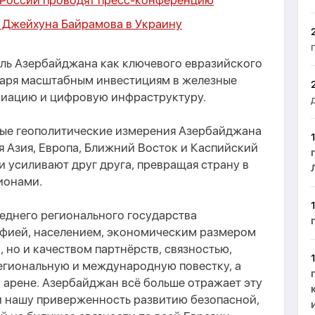
 России проводят пресс-конференцию
 Джейхуна Байрамова в Украину
ль Азербайджана как ключевого евразийского
даря масштабным инвестициям в железные
авиацию и цифровую инфраструктуру.
ьные геополитические измерения Азербайджана
 Азия, Европа, Ближний Восток и Каспийский
 усиливают друг друга, превращая страну в
ионами.
еднего регионального государства
рафией, населением, экономическим размером
но и качеством партнёрств, связностью,
гиональную и международную повестку, а
 арене. Азербайджан всё больше отражает эту
и нашу приверженность развитию безопасной,