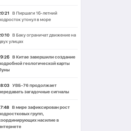
20:21
В Пиршаги 16-летний
подросток утонул в море
20:10
В Баку ограничат движение на
двух улицах
19:26
В Китае завершили создание
подробной геологической карты
Луны
18:03
УВБ-76 продолжает
передавать загадочные сигналы
17:48
В мире зафиксирован рост
подростковых групп,
координирующих насилие в
интернете