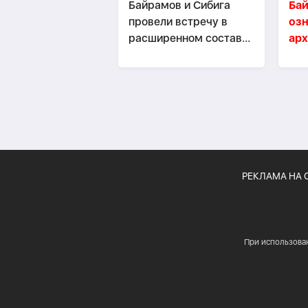
Байрамов и Сибига
Ба
провели встречу в
озн
расширенном составе-
арх
ОБНОВЛЕНО
ди
ми
РЕКЛАМА НА 
При использова