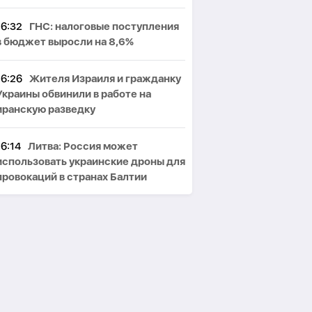
16:32
ГНС: налоговые поступления
в бюджет выросли на 8,6%
16:26
Жителя Израиля и гражданку
Украины обвинили в работе на
иранскую разведку
16:14
Литва: Россия может
использовать украинские дроны для
провокаций в странах Балтии
16:10
Кобахидзе: двери Грузии
открыты для всех туристов, включая
россиян
16:01
EUobserver: экстремальная
жара может нанести экономике