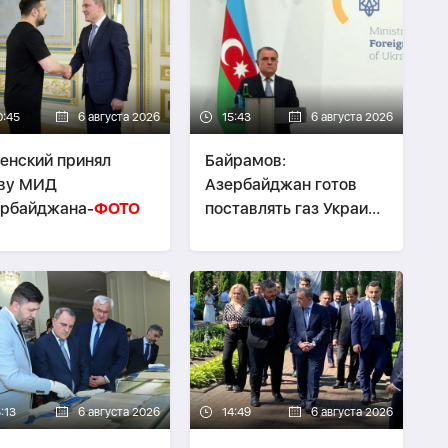
0:45
6 августа 2026
15:43
6 августа 2026
енский принял
Байрамов:
аву МИД
Азербайджан готов
ербайджана-
ФОТО
поставлять газ Украине
при необходимости
:13
6 августа 2026
14:49
6 августа 2026