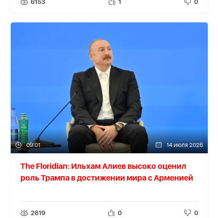
6153
1
0
09:01
14 июля 2026
The Floridian: Ильхам Алиев высоко оценил
роль Трампа в достижении мира с Арменией
2619
0
0