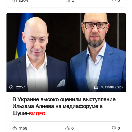
3204
2
0
22:57
18 июля 2026
В Украине высоко оценили выступление
Ильхама Алиева на медиафоруме в
ВИДЕО
Шуше-
4158
0
0