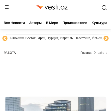
Все Новости
Aвторы
В Мире
Происшествие
Культура
Новости Азербайджана
Южный Кавказ, Грузия, Армения
РАБОТА
Главная
работа