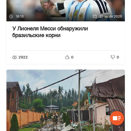
18:13
25 июля 2026
У Лионеля Месси обнаружили
бразильские корни
2922
0
0