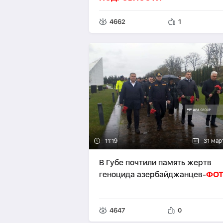
4662
1
11:19
31 мар
В Губе почтили память жертв
геноцида азербайджанцев-
ФОТ
4647
0