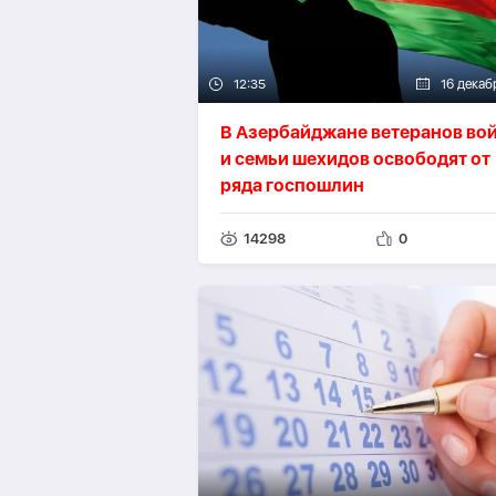
12:35
16 декаб
В Азербайджане ветеранов во
и семьи шехидов освободят от
ряда госпошлин
14298
0