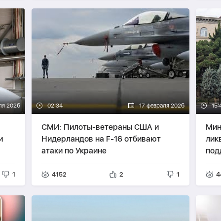
ля 2026
02:34
17 февраля 2026
15:
СМИ: Пилоты-ветераны США и
Мин
и
Нидерландов на F-16 отбивают
лик
атаки по Украине
под
1
4152
2
1
4