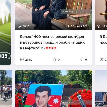
18:13
20 июля 2026
17:
Более 1400 членов семей шехидов
В Б
и ветеранов прошли реабилитацию
нез
в Нафталане-
ФОТО
2382
0
0
2