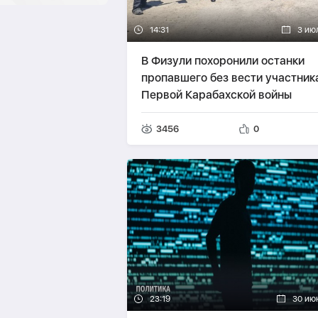
14:31
3 ию
В Физули похоронили останки
пропавшего без вести участник
Первой Карабахской войны
3456
0
23:19
30 ию