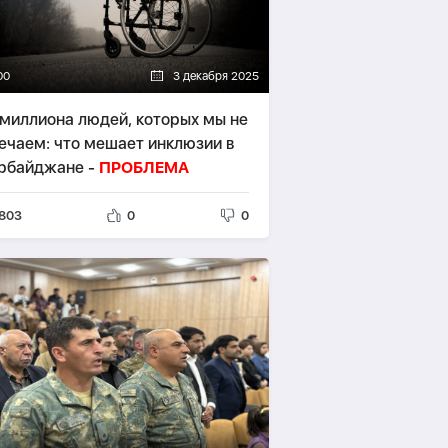
00
3 декабря 2025
миллиона людей, которых мы не
ечаем: что мешает инклюзии в
рбайджане -
ПРОБЛЕМА
803
0
0