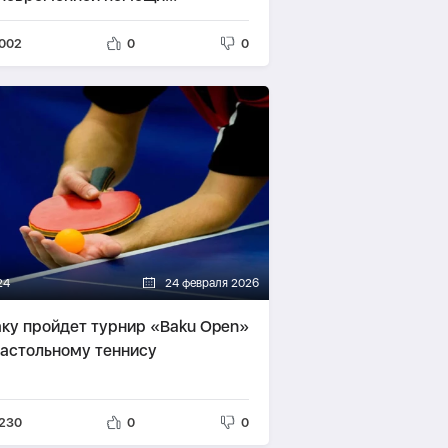
еранам Второй мировой войны
002
0
0
24
24 февраля 2026
аку пройдет турнир «Baku Open»
настольному теннису
230
0
0