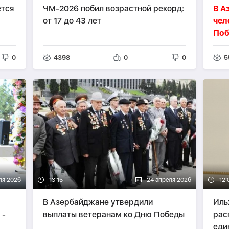
тся
ЧМ-2026 побил возрастной рекорд:
В А
от 17 до 43 лет
чел
Поб
0
4398
0
0
5
ля 2026
13:15
24 апреля 2026
12:
В Азербайджане утвердили
Иль
 -
выплаты ветеранам ко Дню Победы
рас
еди