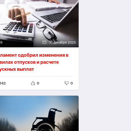
19
16 декабря 2025
ламент одобрил изменения в
вилах отпусков и расчете
ускных выплат
142
0
0