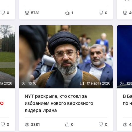
вет
0
5781
1
0
4
та 2026
10:16
17 марта 2026
12:
NYT раскрыла, кто стоял за
В Б
О
избранием нового верховного
по 
лидера Ирана
0
3381
0
0
4