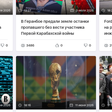
ля 2026
13:27
3 июля 2026
18:
В Геранбое предали земле останки
For
а
пропавшего без вести участника
на 
Первой Карабахской войны
инж
0
3486
0
0
2
ня 2026
18:16
11 июня 2026
17: