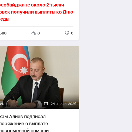
зербайджане около 2 тысяч
овек получили выплаты ко Дню
еды
580
0
0
04
24 апреля 2026
хам Алиев подписал
поряжение о выплате
новременной помощи