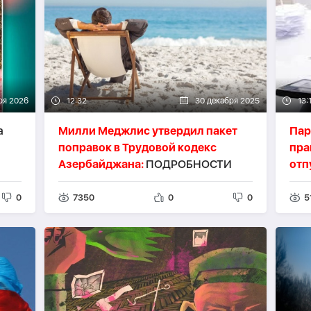
ря 2026
12:32
30 декабря 2025
13:
а
Милли Меджлис утвердил пакет
Пар
поправок в Трудовой кодекс
пра
Азербайджана:
ПОДРОБНОСТИ
отп
0
7350
0
0
5