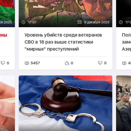
ря 2025
17:07
9 декабря 2025
17:
йны
Уровень убийств среди ветеранов
Пол
СВО в 18 раз выше статистики
зам
"мирных" преступлений
Азе
0
5457
0
0
4