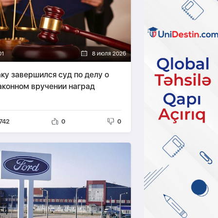
01
8 июля 2026
аку завершился суд по делу о
аконном вручении наград
742
0
0