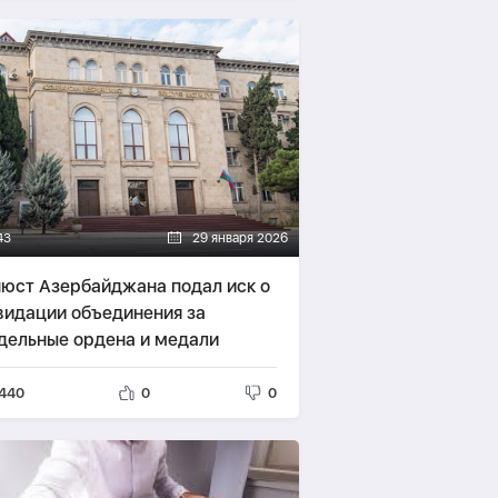
43
29 января 2026
юст Азербайджана подал иск о
видации объединения за
дельные ордена и медали
440
0
0