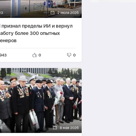
23
2 июля 2026
d признал пределы ИИ и вернул
работу более 300 опытных
енеров
943
0
0
16
8 мая 2026