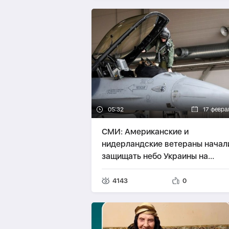
05:32
17 февра
СМИ: Американские и
нидерландские ветераны начал
защищать небо Украины на
истребителях F-16
4143
0