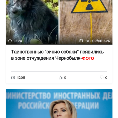
18:20
28 октября 2025
Таинственные “синие собаки” появились
ФОТО
в зоне отчуждения Чернобыля-
4206
0
0