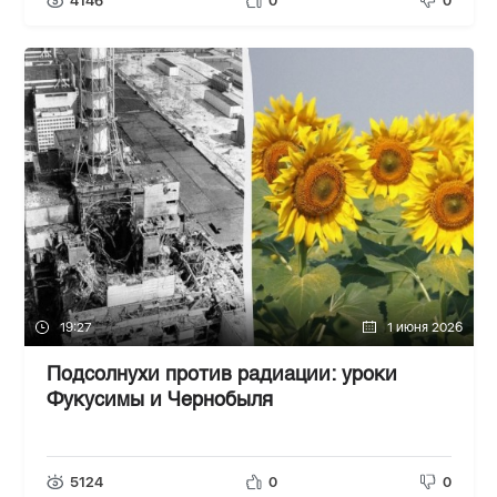
4146
0
0
19:27
1 июня 2026
Подсолнухи против радиации: уроки
Фукусимы и Чернобыля
5124
0
0