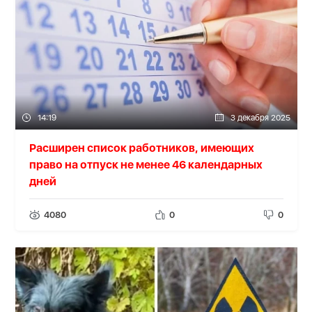
14:19
3 декабря 2025
Расширен список работников, имеющих
право на отпуск не менее 46 календарных
дней
4080
0
0