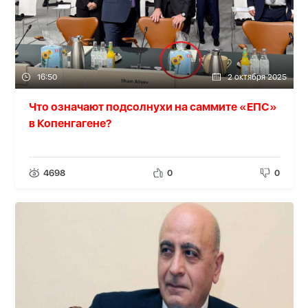
16:50
2 октября 2025
Что означают подсолнухи на саммите «ЕПС»
в Копенгагене?
4698
0
0