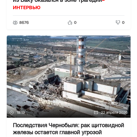
–
из Баку оказался в зоне трагедии
ИНТЕРВЬЮ
8676
0
0
18:19
22 апреля 2026
Последствия Чернобыля: рак щитовидной
железы остается главной угрозой