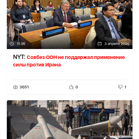
11:36
3 апреля 2026
Совбез ООН не поддержал применение
NYT:
силы против Ирана
3651
0
1