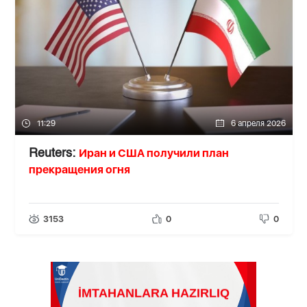
11:29
6 апреля 2026
Иран и США получили план
Reuters:
прекращения огня
3153
0
0