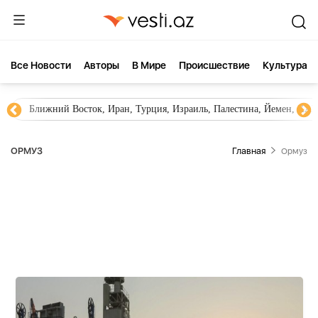
Все Новости
Aвторы
В Мире
Происшествие
Культура
Новости Азербайджана
Южный Кавказ, Грузия, Армения
ОРМУЗ
Главная
Ормуз