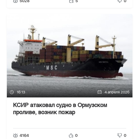
5028
5
0
16:13
4 апреля 2026
КСИР атаковал судно в Ормузском
проливе, возник пожар
4164
0
0