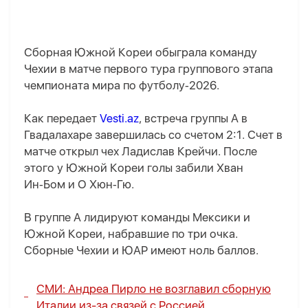
Сборная Южной Кореи обыграла команду
Чехии в матче первого тура группового этапа
чемпионата мира по футболу‑2026.
Как передает
Vesti.az
, встреча группы А в
Гвадалахаре завершилась со счетом 2:1. Счет в
матче открыл чех Ладислав Крейчи. После
этого у Южной Кореи голы забили Хван
Ин‑Бом и О Хюн‑Гю.
В группе А лидируют команды Мексики и
Южной Кореи, набравшие по три очка.
Сборные Чехии и ЮАР имеют ноль баллов.
СМИ: Андреа Пирло не возглавил сборную
Италии из-за связей с Россией