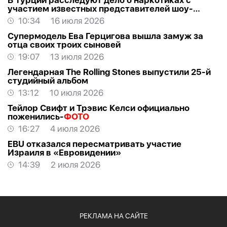
В Турции расследуют дело о наркотиках с
участием известных представителей шоу-
бизнеса
10:34
16 июля 2026
Супермодель Ева Герцигова вышла замуж за
отца своих троих сыновей
19:07
13 июля 2026
Легендарная The Rolling Stones выпустили 25-й
студийный альбом
13:12
10 июля 2026
Тейлор Свифт и Трэвис Келси официально
поженились-
ФОТО
16:27
4 июля 2026
EBU отказался пересматривать участие
Израиля в «Евровидении»
14:39
2 июля 2026
РЕКЛАМА НА САЙТЕ