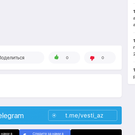
Поделиться
0
0
elegram
t.me/vesti_az
 нами в
Следите за нами в