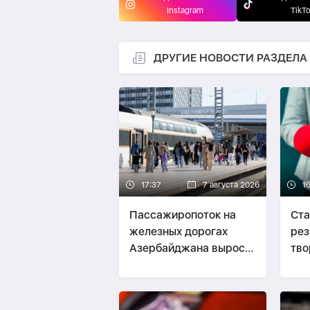
Instagram
TikT
ДРУГИЕ НОВОСТИ РАЗДЕЛА
17:37
7 августа 2026
1
Пассажиропоток на
Ста
железных дорогах
рез
Азербайджана вырос
тво
на 17%
по 