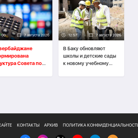
3:00
7 августа 2026
12:57
7 августа 2026
Азербайджане
В Баку обновляют
ормирована
школы и детские сады
уктура Совета по
к новому учебному
иа и вещанию
году-
ФОТО
САЙТЕ
КОНТАКТЫ
АРХИВ
ПОЛИТИКА КОНФИДЕНЦИАЛЬНОСТ