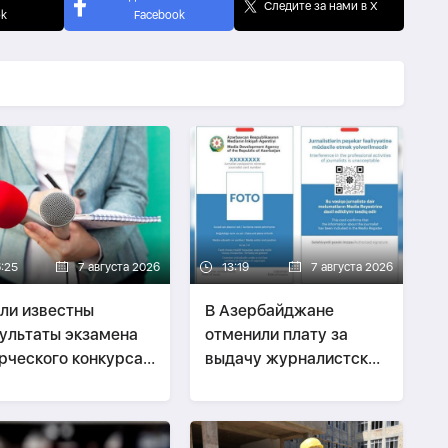
Следите за нами в X
ok
Facebook
6:25
7 августа 2026
13:19
7 августа 2026
ли известны
В Азербайджане
ультаты экзамена
отменили плату за
рческого конкурса
выдачу журналистских
журналистике
удостоверений