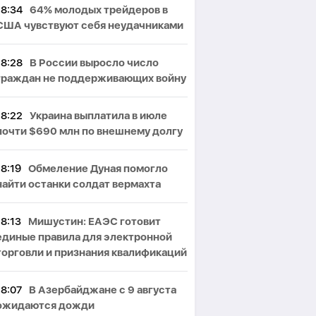
18:34
64% молодых трейдеров в
США чувствуют себя неудачниками
18:28
В России выросло число
граждан не поддерживающих войну
18:22
Украина выплатила в июле
почти $690 млн по внешнему долгу
18:19
Обмеление Дуная помогло
найти останки солдат вермахта
18:13
Мишустин: ЕАЭС готовит
единые правила для электронной
торговли и признания квалификаций
18:07
В Азербайджане с 9 августа
ожидаются дожди