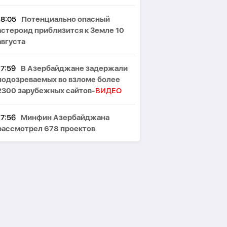
18:05
Потенциально опасный
астероид приблизится к Земле 10
августа
17:59
В Азербайджане задержали
подозреваемых во взломе более
2300 зарубежных сайтов-
ВИДЕО
17:56
Минфин Азербайджана
рассмотрел 678 проектов
законодательных актов
17:51
Казахстан готовит новый
экспортный маршрут нефти через
Азербайджан
17:48
СМИ: Ирак готовится к