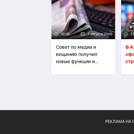
13:06
7 августа 2026
1
Совет по медиа и
В 
вещанию получил
сф
новые функции и
стр
полномочия
мед
РЕКЛАМА НА 