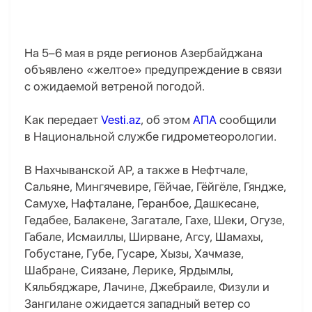
На 5–6 мая в ряде регионов Азербайджана
объявлено «желтое» предупреждение в связи
с ожидаемой ветреной погодой.
Как передает
Vesti.az
, об этом
АПА
сообщили
в Национальной службе гидрометеорологии.
В Нахчыванской АР, а также в Нефтчале,
Сальяне, Мингячевире, Гёйчае, Гёйгёле, Гяндже,
Самухе, Нафталане, Геранбое, Дашкесане,
Гедабее, Балакене, Загатале, Гахе, Шеки, Огузе,
Габале, Исмаиллы, Ширване, Агсу, Шамахы,
Гобустане, Губе, Гусаре, Хызы, Хачмазе,
Шабране, Сиязане, Лерике, Ярдымлы,
Кяльбяджаре, Лачине, Джебраиле, Физули и
Зангилане ожидается западный ветер со