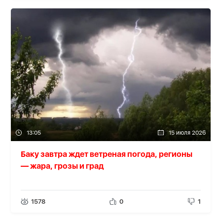
13:05
15 июля 2026
Баку завтра ждет ветреная погода, регионы
— жара, грозы и град
1578
0
1