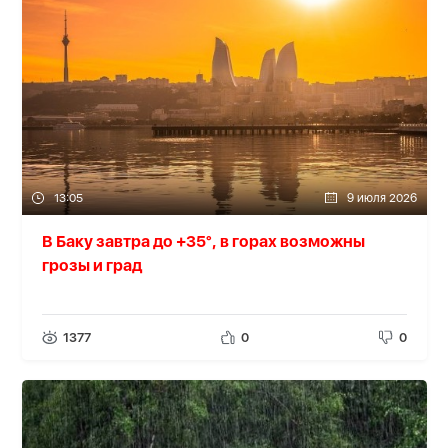
13:05
9 июля 2026
В Баку завтра до +35°, в горах возможны
грозы и град
1377
0
0