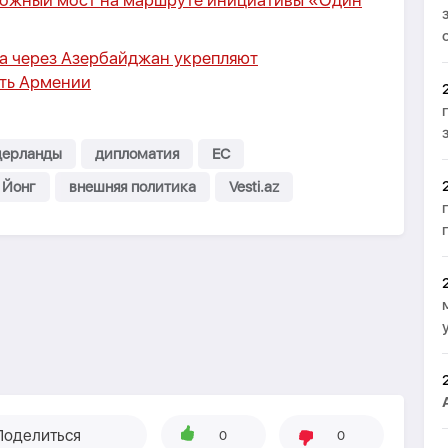
ожный мост на маршруте инициативы «Один
за через Азербайджан укрепляют
ть Армении
ерланды
дипломатия
ЕС
 Йонг
внешняя политика
Vesti.az
Поделиться
0
0