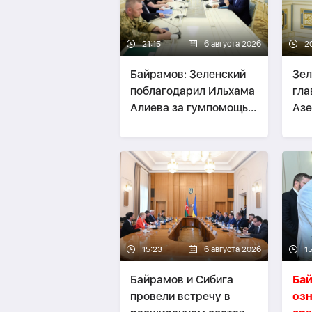
21:15
6 августа 2026
2
Байрамов: Зеленский
Зел
поблагодарил Ильхама
гл
Алиева за гумпомощь
Аз
Украине
15:23
6 августа 2026
15
Байрамов и Сибига
Ба
провели встречу в
озн