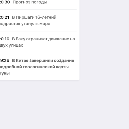
20:30
Прогноз погоды
20:21
В Пиршаги 16-летний
подросток утонул в море
20:10
В Баку ограничат движение на
двух улицах
19:26
В Китае завершили создание
подробной геологической карты
Луны
18:03
УВБ-76 продолжает
передавать загадочные сигналы
17:48
В мире зафиксирован рост
подростковых групп,
координирующих насилие в