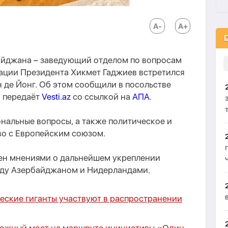
йджана – заведующий отделом по вопросам
ции Президента Хикмет Гаджиев встретился
 де Йонг. Об этом сообщили в посольстве
 передаёт
Vesti.az
со ссылкой на
АПА
.
нальные вопросы, а также политическое и
о с Европейским союзом.
ен мнениями о дальнейшем укреплении
ду Азербайджаном и Нидерландами.
еские гиганты участвуют в распространении