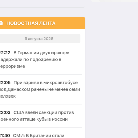
НОВОСТНАЯ ЛЕНТА
6 августа 2026
22:22
В Германии двух иракцев
задержали по подозрению в
терроризме
22:05
При взрыве в микроавтобусе
под Дамаском ранены не менее семи
человек
22:03
США ввели санкции против
военного атташе Кубы в России
21:40
СМИ: В Британии стали