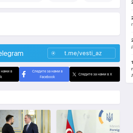
elegram
t.me/vesti_az
 нами в
Следите за нами в
Следите за нами в X
ok
Facebook