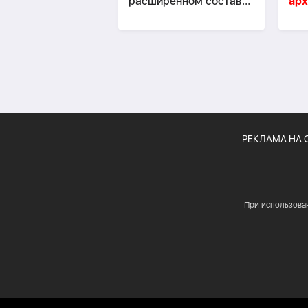
расширенном составе-
арх
ОБНОВЛЕНО
ди
ми
РЕКЛАМА НА 
При использова