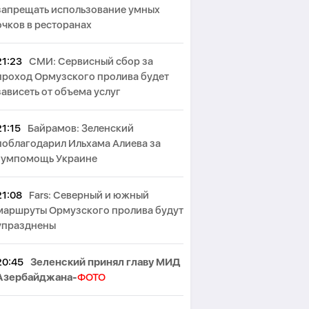
запрещать использование умных
очков в ресторанах
21:23
СМИ: Сервисный сбор за
проход Ормузского пролива будет
зависеть от объема услуг
21:15
Байрамов: Зеленский
поблагодарил Ильхама Алиева за
гумпомощь Украине
21:08
Fars: Северный и южный
маршруты Ормузского пролива будут
упразднены
20:45
Зеленский принял главу МИД
Азербайджана-
ФОТО