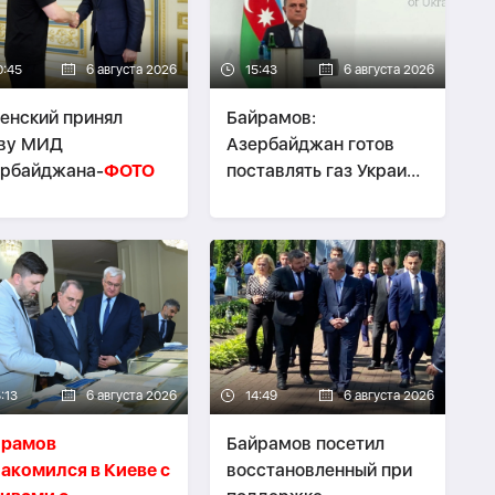
0:45
6 августа 2026
15:43
6 августа 2026
енский принял
Байрамов:
аву МИД
Азербайджан готов
ербайджана-
ФОТО
поставлять газ Украине
при необходимости
:13
6 августа 2026
14:49
6 августа 2026
йрамов
Байрамов посетил
акомился в Киеве с
восстановленный при