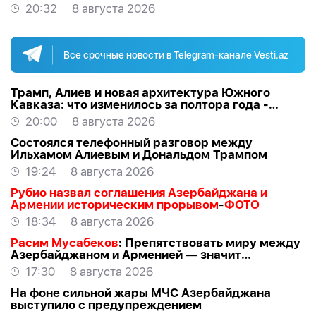
20:32
8 августа 2026
Все срочные новости в Telegram-канале Vesti.az
Трамп, Алиев и новая архитектура Южного
Кавказа: что изменилось за полтора года -
ВЗГЛЯД
20:00
8 августа 2026
Состоялся телефонный разговор между
Ильхамом Алиевым и Дональдом Трампом
19:24
8 августа 2026
Рубио назвал соглашения Азербайджана и
Армении историческим прорывом
-
ФОТО
18:34
8 августа 2026
Расим Мусабеков
: Препятствовать миру между
Азербайджаном и Арменией — значит
создавать проблемы самим себе -
ЭКСПЕРТ
17:30
8 августа 2026
На фоне сильной жары МЧС Азербайджана
выступило с предупреждением