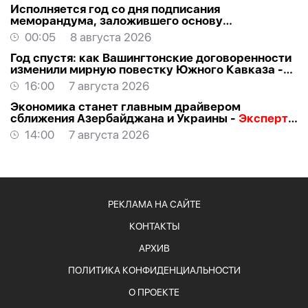
Исполняется год со дня подписания
меморандума, заложившего основу
стратегического партнерства Азербайджана и
00:05
8 августа 2026
США
Год спустя: как Вашингтонские договоренности
изменили мирную повестку Южного Кавказа -
ВЗГЛЯД
16:00
7 августа 2026
Экономика станет главным драйвером
сближения Азербайджана и Украины -
Эксперт о
визите Байрамова в Киев
14:00
7 августа 2026
РЕКЛАМА НА САЙТЕ
КОНТАКТЫ
АРХИВ
ПОЛИТИКА КОНФИДЕНЦИАЛЬНОСТИ
О ПРОЕКТЕ