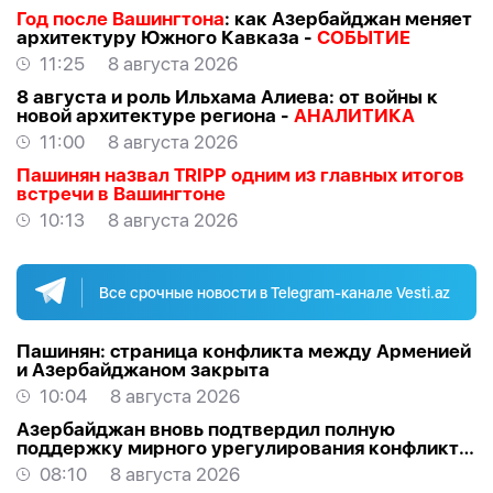
Год после Вашингтона
: как Азербайджан меняет
архитектуру Южного Кавказа -
СОБЫТИЕ
11:25
8 августа 2026
8 августа и роль Ильхама Алиева: от войны к
новой архитектуре региона -
АНАЛИТИКА
11:00
8 августа 2026
Пашинян назвал TRIPP одним из главных итогов
встречи в Вашингтоне
10:13
8 августа 2026
Все срочные новости в Telegram-канале Vesti.az
Пашинян: cтраница конфликта между Арменией
и Азербайджаном закрыта
10:04
8 августа 2026
Азербайджан вновь подтвердил полную
поддержку мирного урегулирования конфликта
в Грузии
08:10
8 августа 2026