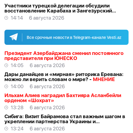
Участники турецкой делегации обсудили
восстановление Карабаха и Зангезурский
коридор
14:14
6 августа 2026
Все срочные новости в Telegram-канале Vesti.az
Президент Азербайджана сменил постоянного
представителя при ЮНЕСКО
14:05
6 августа 2026
Дары данайцев и «мирная» риторика Еревана:
можно ли верить словам о мире? -
МНЕНИЕ
14:00
6 августа 2026
Ильхам Алиев наградил Бахтияра Асланбейли
орденом «Шохрат»
13:28
6 августа 2026
Сибига: Визит Байрамова стал важным шагом в
укреплении партнерства Украины и
Азербайджана
13:24
6 августа 2026