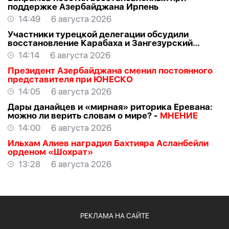
поддержке Азербайджана Ирпень
14:49
6 августа 2026
Участники турецкой делегации обсудили
восстановление Карабаха и Зангезурский
коридор
14:14
6 августа 2026
Президент Азербайджана сменил постоянного
представителя при ЮНЕСКО
14:05
6 августа 2026
Дары данайцев и «мирная» риторика Еревана:
можно ли верить словам о мире? -
МНЕНИЕ
14:00
6 августа 2026
Ильхам Алиев наградил Бахтияра Асланбейли
орденом «Шохрат»
13:28
6 августа 2026
РЕКЛАМА НА САЙТЕ