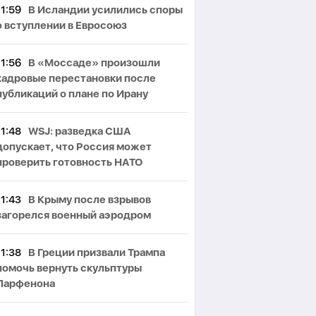
11:59
В Исландии усилились споры
о вступлении в Евросоюз
11:56
В «Моссаде» произошли
кадровые перестановки после
публикаций о плане по Ирану
11:48
WSJ: разведка США
допускает, что Россия может
проверить готовность НАТО
11:43
В Крыму после взрывов
загорелся военный аэродром
11:38
В Греции призвали Трампа
помочь вернуть скульптуры
Парфенона