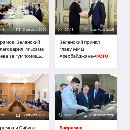
:15
6 августа 2026
20:45
6 августа 2026
рамов: Зеленский
Зеленский принял
лагодарил Ильхама
главу МИД
ева за гумпомощь
Азербайджана-
ФОТО
аине
5:23
6 августа 2026
15:13
6 августа 2026
рамов и Сибига
Байрамов