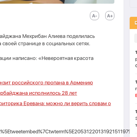
байджана Мехрибан Алиева поделилась
 своей странице в социальных сетях.
кации написано: «Невероятная красота
нзит российского пропана в Армению
рбайджана исполнилось 28 лет
риторика Еревана: можно ли верить словам о
p%5Etweetembed%7Ctwterm%5E2053122013192151197%7Ct