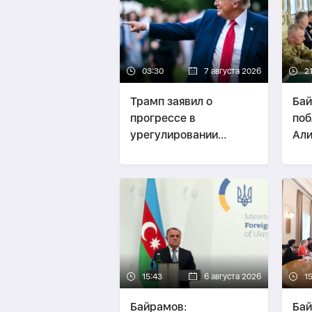
03:30
7 августа 2026
21
Трамп заявил о
Бай
прогрессе в
поб
урегулировании
Али
конфликта между РФ и
Укр
Украиной
15:43
6 августа 2026
1
Байрамов:
Бай