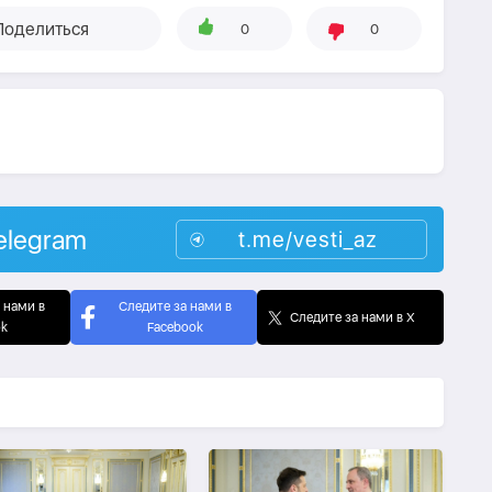
Поделиться
0
0
elegram
t.me/vesti_az
 нами в
Следите за нами в
Следите за нами в X
ok
Facebook