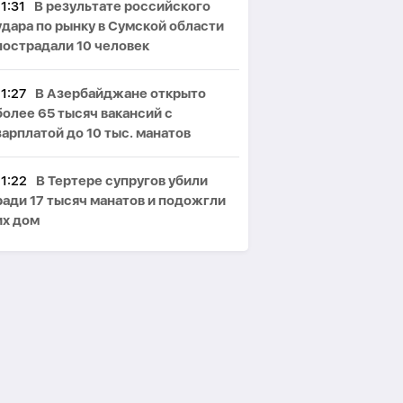
11:31
В результате российского
удара по рынку в Сумской области
пострадали 10 человек
11:27
В Азербайджане открыто
более 65 тысяч вакансий с
зарплатой до 10 тыс. манатов
11:22
В Тертере супругов убили
ради 17 тысяч манатов и подожгли
их дом
11:19
Турция, Саудовская Аравия и
Пакистан подпишут соглашение в
сфере обороны
11:13
Bloomberg: Ким Чен Ын
заработал $22 млрд на российско-
украинской войне