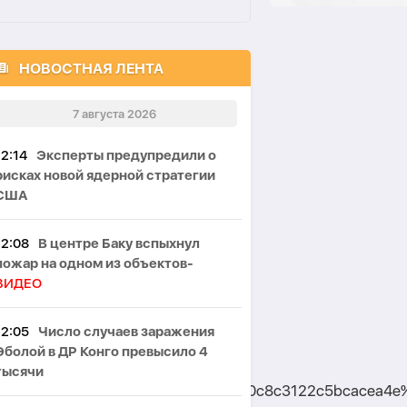
НОВОСТНАЯ ЛЕНТА
7 августа 2026
12:14
Эксперты предупредили о
рисках новой ядерной стратегии
США
12:08
В центре Баку вспыхнул
пожар на одном из объектов-
ВИДЕО
12:05
Число случаев заражения
Эболой в ДР Конго превысило 4
тысячи
wgr%5E498b332fb4382fd10eafd60c8c3122c5bcacea4e%7C