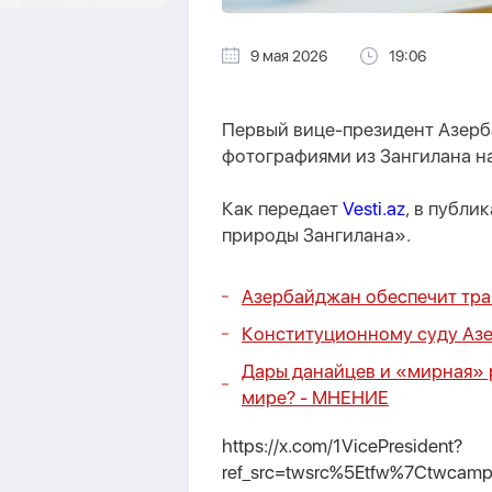
9 мая 2026
19:06
Первый вице-президент Азер
фотографиями из Зангилана на
Как передает
Vesti.az
, в публи
природы Зангилана».
Азербайджан обеспечит тра
Конституционному суду Азе
Дары данайцев и «мирная» 
мире? -
МНЕНИЕ
https://x.com/1VicePresident?
ref_src=twsrc%5Etfw%7Ctwcam