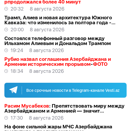
рпродолжался более 40 минут
20:32
8 августа 2026
Трамп, Алиев и новая архитектура Южного
Кавказа: что изменилось за полтора года -
ВЗГЛЯД
20:00
8 августа 2026
Состоялся телефонный разговор между
Ильхамом Алиевым и Дональдом Трампом
19:24
8 августа 2026
Рубио назвал соглашения Азербайджана и
Армении историческим прорывом
-
ФОТО
18:34
8 августа 2026
Все срочные новости в Telegram-канале Vesti.az
Расим Мусабеков
: Препятствовать миру между
Азербайджаном и Арменией — значит
создавать проблемы самим себе -
ЭКСПЕРТ
17:30
8 августа 2026
На фоне сильной жары МЧС Азербайджана