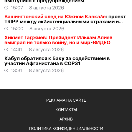
выступило с предупреждением
15:07
8 августа 2026
Вашингтонский след на Южном Кавказе
: проект
TRIPР между экзистенциальными страхами и
прагматичными интересами -
АЗЕР
15:00
8 августа 2026
АЛЛАХВЕРАНОВ
Хикмет Гаджиев: Президент Ильхам Алиев
выиграл не только войну, но и мир
-
ВИДЕО
14:41
8 августа 2026
Кабул обратился к Баку за содействием в
участии Афганистана в COP31
13:31
8 августа 2026
РЕКЛАМА НА САЙТЕ
КОНТАКТЫ
АРХИВ
ПОЛИТИКА КОНФИДЕНЦИАЛЬНОСТИ