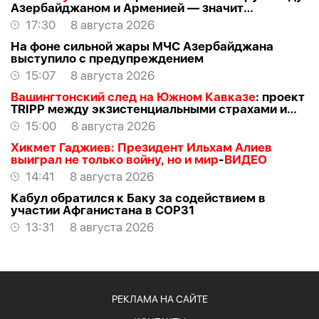
Азербайджаном и Арменией — значит
создавать проблемы самим себе -
ЭКСПЕРТ
17:30
8 августа 2026
На фоне сильной жары МЧС Азербайджана
выступило с предупреждением
15:07
8 августа 2026
Вашингтонский след на Южном Кавказе
: проект
TRIPР между экзистенциальными страхами и
прагматичными интересами -
АЗЕР
15:00
8 августа 2026
АЛЛАХВЕРАНОВ
Хикмет Гаджиев: Президент Ильхам Алиев
выиграл не только войну, но и мир
-
ВИДЕО
14:41
8 августа 2026
Кабул обратился к Баку за содействием в
участии Афганистана в COP31
13:31
8 августа 2026
РЕКЛАМА НА САЙТЕ