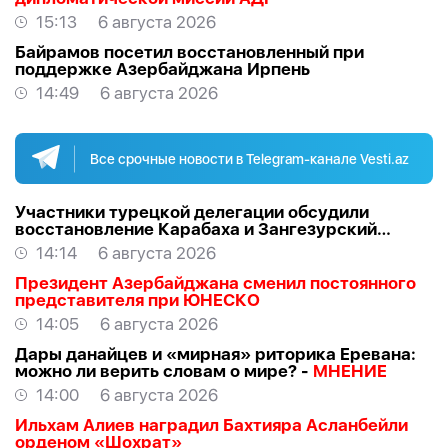
15:13
6 августа 2026
Байрамов посетил восстановленный при
поддержке Азербайджана Ирпень
14:49
6 августа 2026
Все срочные новости в Telegram-канале Vesti.az
Участники турецкой делегации обсудили
восстановление Карабаха и Зангезурский
коридор
14:14
6 августа 2026
Президент Азербайджана сменил постоянного
представителя при ЮНЕСКО
14:05
6 августа 2026
Дары данайцев и «мирная» риторика Еревана:
можно ли верить словам о мире? -
МНЕНИЕ
14:00
6 августа 2026
Ильхам Алиев наградил Бахтияра Асланбейли
орденом «Шохрат»