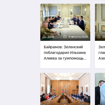
21:15
6 августа 2026
2
Байрамов: Зеленский
Зел
поблагодарил Ильхама
гл
Алиева за гумпомощь
Аз
Украине