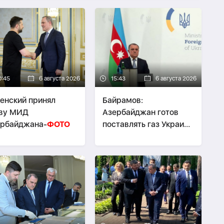
0:45
6 августа 2026
15:43
6 августа 2026
енский принял
Байрамов:
аву МИД
Азербайджан готов
ербайджана-
ФОТО
поставлять газ Украине
при необходимости