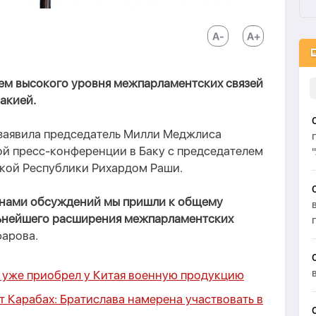
лем высокого уровня межпарламентских связей
акией.
 заявила председатель Милли Меджлиса
ой пресс-конференции в Баку с председателем
кой Республики Рихардом Раши.
 нами обсуждений мы пришли к общему
ьнейшего расширения межпарламентских
фарова.
 уже приобрел у Китая военную продукцию
 Карабах: Братислава намерена участвовать в