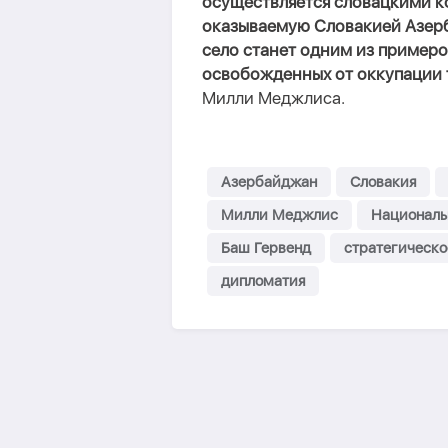
осуществляется словацкими к
оказываемую Словакией Азерб
село станет одним из пример
освобожденных от оккупации
Милли Меджлиса.
Азербайджан
Словакия
Милли Меджлис
Националь
Баш Гервенд
стратегическо
дипломатия