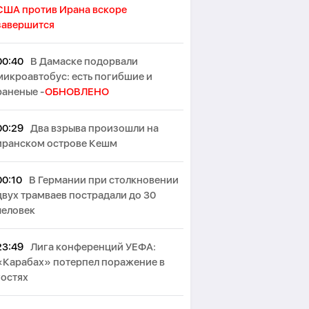
США против Ирана вскоре
завершится
00:40
В Дамаске подорвали
микроавтобус: есть погибшие и
раненые -
ОБНОВЛЕНО
00:29
Два взрыва произошли на
иранском острове Кешм
00:10
В Германии при столкновении
двух трамваев пострадали до 30
человек
23:49
Лига конференций УЕФА:
«Карабах» потерпел поражение в
гостях