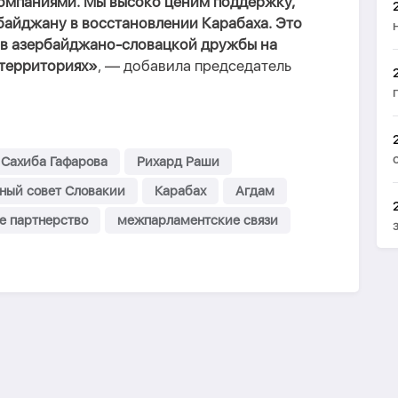
омпаниями. Мы высоко ценим поддержку,
айджану в восстановлении Карабаха. Это
ов азербайджано-словацкой дружбы на
 территориях»
, — добавила председатель
Сахиба Гафарова
Рихард Раши
ный совет Словакии
Карабах
Агдам
е партнерство
межпарламентские связи