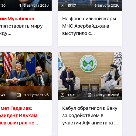
7:30
8 августа 2026
15:07
8 августа 2026
сим Мусабеков
:
На фоне сильной жары
пятствовать миру
МЧС Азербайджана
жду
выступило с
рбайджаном и
предупреждением
енией — значит
давать проблемы
им себе -
ЭКСПЕРТ
:41
8 августа 2026
13:31
8 августа 2026
мет Гаджиев:
Кабул обратился к Баку
езидент Ильхам
за содействием в
ев выиграл не
участии Афганистана в
ько войну, но и
COP31