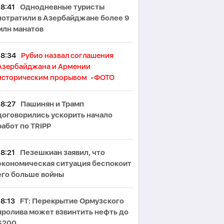
18:41
Однодневные туристы
потратили в Азербайджане более 9
млн манатов
18:34
Рубио назвал соглашения
Азербайджана и Армении
историческим прорывом
-
ФОТО
18:27
Пашинян и Трамп
договорились ускорить начало
работ по TRIPP
18:21
Пезешкиан заявил, что
экономическая ситуация беспокоит
его больше войны
18:13
FT: Перекрытие Ормузского
пролива может взвинтить нефть до
$200