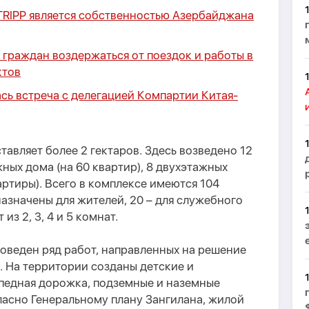
TRIPP является собственностью Азербайджана
граждан воздержаться от поездок и работы в
ктов
сь встреча с делегацией Компартии Китая-
авляет более 2 гектаров. Здесь возведено 12
жных дома (на 60 квартир), 8 двухэтажных
артиры). Всего в комплексе имеются 104
назначены для жителей, 20 – для служебного
из 2, 3, 4 и 5 комнат.
оведен ряд работ, направленных на решение
 На территории созданы детские и
педная дорожка, подземные и наземные
ласно Генеральному плану Зангилана, жилой