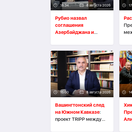
18:34
8 августа 2026
1
Рубио назвал
Ра
соглашения
Пре
Азербайджана и
ме
Армении
Азе
историческим
Арм
прорывом
-
ФОТО
соз
сам
15:00
8 августа 2026
14
Вашингтонский след
Хик
на Южном Кавказе
:
Пр
проект TRIPР между
Али
экзистенциальными
тол