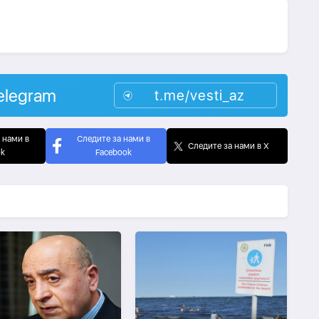
elegram
t.me/vesti_az
 нами в
Следите за нами в
Следите за нами в X
ok
Facebook